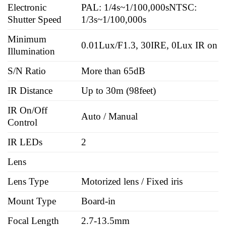
Electronic
PAL: 1/4s~1/100,000s
NTSC:
Shutter Speed
1/3s~1/100,000s
Minimum
0.01Lux/F1.3, 30IRE, 0Lux IR on
Illumination
S/N Ratio
More than 65dB
IR Distance
Up to 30m (98feet)
IR On/Off
Auto / Manual
Control
IR LEDs
2
Lens
Lens Type
Motorized lens / Fixed iris
Mount Type
Board-in
Focal Length
2.7-13.5mm