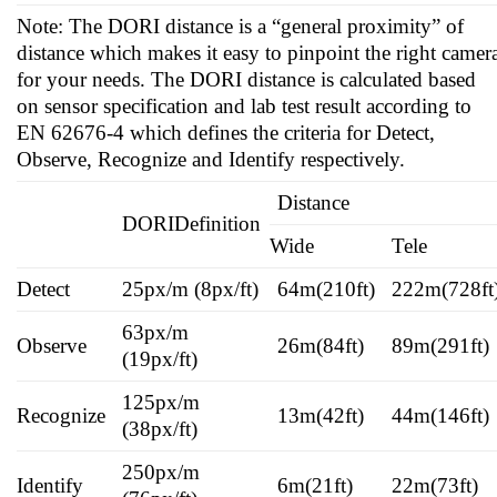
Note: The DORI distance is a “general proximity” of
distance which makes it easy to pinpoint the right camer
for your needs. The DORI distance is calculated based
on sensor specification and lab test result according to
EN 62676-4 which defines the criteria for Detect,
Observe, Recognize and Identify respectively.
Distance
DORI
Definition
Wide
Tele
Detect
25px/m (8px/ft)
64m(210ft)
222m(728ft
63px/m
Observe
26m(84ft)
89m(291ft)
(19px/ft)
125px/m
Recognize
13m(42ft)
44m(146ft)
(38px/ft)
250px/m
Identify
6m(21ft)
22m(73ft)