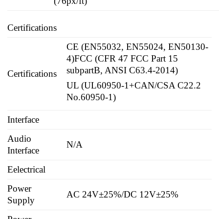
(76px/ft)
Certifications
CE (EN55032, EN55024, EN50130-
4)
FCC (CFR 47 FCC Part 15
subpartB, ANSI C63.4-2014)
Certifications
UL (UL60950-1+CAN/CSA C22.2
No.60950-1)
Interface
Audio
N/A
Interface
Eelectrical
Power
AC 24V±25%/DC 12V±25%
Supply