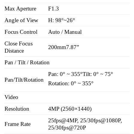
Max Aperture
F1.3
Angle of View
H: 98°~26°
Focus Control
Auto / Manual
Close Focus
200mm
7.87”
Distance
Pan / Tilt / Rotation
Pan: 0° ~ 355°
Tilt: 0° ~ 75°
Pan/Tilt/Rotation
Rotation: 0° ~ 355°
Video
Resolution
4MP (2560×1440)
25fps@4MP, 25/30fps@1080P,
Frame Rate
25/30fps@720P