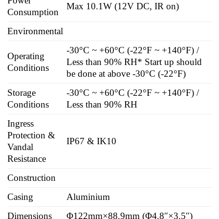
Power
Max 10.1W (12V DC, IR on)
Consumption
Environmental
-30°C ~ +60°C (-22°F ~ +140°F) /
Operating
Less than 90% RH
* Start up should
Conditions
be done at above -30°C (-22°F)
Storage
-30°C ~ +60°C (-22°F ~ +140°F) /
Conditions
Less than 90% RH
Ingress
Protection &
IP67 & IK10
Vandal
Resistance
Construction
Casing
Aluminium
Dimensions
Φ122mm×88.9mm (Φ4.8″×3.5″)