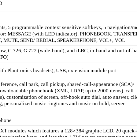
D
unts, 5 programmable context sensitive softkeys, 5 navigation/
ys for: MESSAGE (with LED indicator), PHONEBOOK, TRANSFE
, MUTE, SEND/ REDIAL, SPEAKERPHONE, VOL+, VOL
aw, G.726, G.722 (wide-band), and iLBC, in-band and out-of-b
NFO)
ith Plantronics headsets), USB, extension module port
ference, call park, call pickup, shared-call-appearance (SCA)/
downloadable phonebook (XML, LDAP, up to 2000 items), call
s), customization of screen, off-hook auto dial, auto answer, cli
ing, personalized music ringtones and music on hold, server
rphone
XT modules which features a 128×384 graphic LCD, 20 quick-d