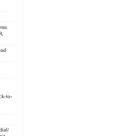
menu
R,
and
ck-to-
ial/