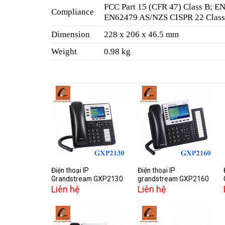
FCC Part 15 (CFR 47) Class B; 
Compliance
EN62479 AS/NZS CISPR 22 Class 
Dimension
228 x 206 x 46.5 mm
Weight
0.98 kg
Add to
Add to
wishlist
wishlist
Điện thoại IP
Điện thoại IP
Grandstream GXP2130
grandstream GXP2160
Liên hệ
Liên hệ