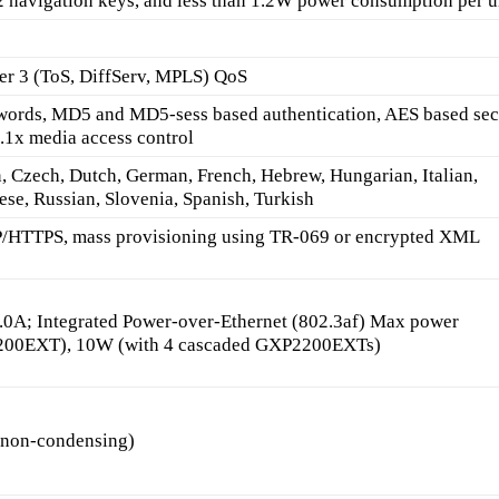
 navigation keys, and less than 1.2W power consumption per un
er 3 (ToS, DiffServ, MPLS) QoS
swords, MD5 and MD5-sess based authentication, AES based se
2.1x media access control
n, Czech, Dutch, German, French, Hebrew, Hungarian, Italian,
ese, Russian, Slovenia, Spanish, Turkish
/HTTPS, mass provisioning using TR-069 or encrypted XML
.0A; Integrated Power-over-Ethernet (802.3af) Max power
200EXT), 10W (with 4 cascaded GXP2200EXTs)
 (non-condensing)