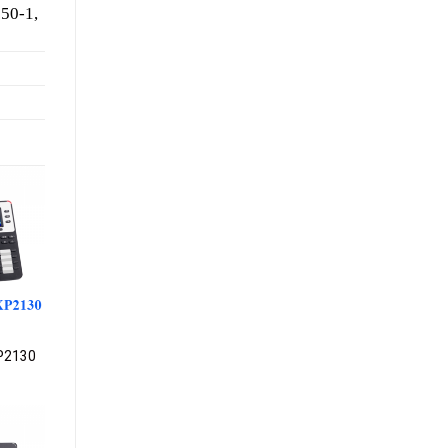
50-1,
dd to
ishlist
P2130