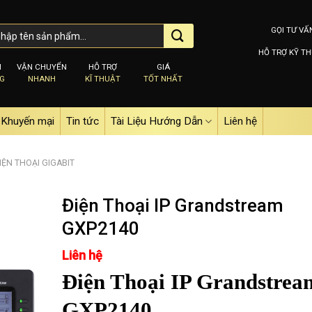
GỌI TƯ VẤ
HỖ TRỢ KỸ TH
M
VẬN CHUYỂN
HỖ TRỢ
GIÁ
NG
NHANH
KĨ THUẬT
TỐT NHẤT
Khuyến mại
Tin tức
Tài Liệu Hướng Dẫn
Liên hệ
IỆN THOẠI GIGABIT
Điện Thoại IP Grandstream
GXP2140
Add to
Liên hệ
wishlist
Điện Thoại IP Grandstrea
GXP2140