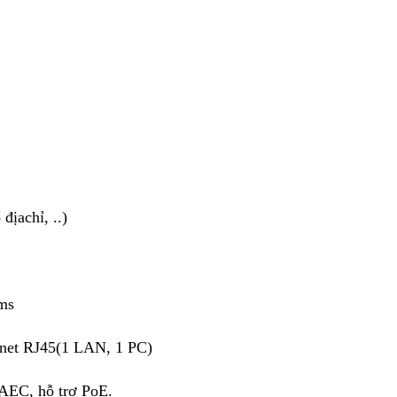
địachỉ, ..)
rms
rnet RJ45(1 LAN, 1 PC)
gAEC, hỗ trợ PoE.