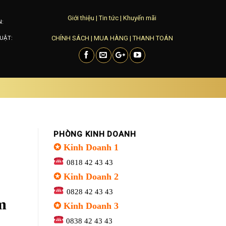
Giới thiệu
|
Tin tức
|
Khuyến mãi
N:
CHÍNH SÁCH
|
MUA HÀNG
|
THANH TOÁN
UẬT:
PHÒNG KINH DOANH
✪ Kinh Doanh 1
0818 42 43 43
✪ Kinh Doanh 2
0828 42 43 43
m
✪ Kinh Doanh 3
0838 42 43 43