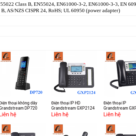
EN55022 Class B, EN55024, EN61000-3-2, EN61000-3-3, EN 609
B, AS/NZS CISPR 24, RoHS; UL 60950 (power adapter)
Add to
Add to
A
wishlist
wishlist
w
Điện thoại không dây
Điện thoại IP HD
Điện thoại IP
Grandstream DP720
Grandstream GXP2124
Grandstream GX
Liên hệ
Liên hệ
Liên hệ