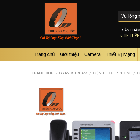
Skip
to
content
SẢN PHẨ
CHÍNH HÃ
Trang chủ
Giới thiệu
Camera
Thiết Bị Mạng
TRANG CHỦ
GRANDSTREAM
ĐIỆN THOẠI IP PHONE
Đ
/
/
/