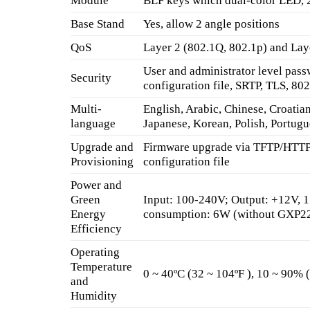
Module
BLF keys which dual-color LED, 2
Base Stand
Yes, allow 2 angle positions
QoS
Layer 2 (802.1Q, 802.1p) and Lay
User and administrator level pas
Security
configuration file, SRTP, TLS, 80
Multi-
English, Arabic, Chinese, Croatia
language
Japanese, Korean, Polish, Portugu
Upgrade and
Firmware upgrade via TFTP/HTTP
Provisioning
configuration file
Power and
Green
Input: 100-240V; Output: +12V, 1
Energy
consumption: 6W (without GXP2
Efficiency
Operating
Temperature
0 ~ 40ºC (32 ~ 104ºF ), 10 ~ 90%
and
Humidity