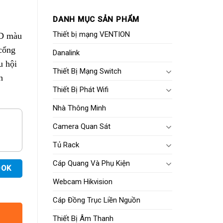
DANH MỤC SẢN PHẨM
Thiết bị mạng VENTION
CD màu
cổng
Danalink
u hội
Thiết Bị Mạng Switch
h
Thiết Bị Phát Wifi
Nhà Thông Minh
Camera Quan Sát
Tủ Rack
Cáp Quang Và Phụ Kiện
OOK
Webcam Hikvision
Cáp Đồng Trục Liền Nguồn
Thiết Bị Âm Thanh