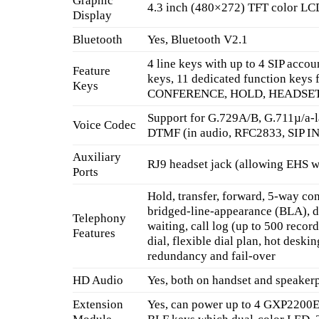
Graphic
4.3 inch (480×272) TFT color LC
Display
Bluetooth
Yes, Bluetooth V2.1
4 line keys with up to 4 SIP acco
Feature
keys, 11 dedicated function ke
Keys
CONFERENCE, HOLD, HEADSET
Support for G.729A/B, G.711µ/a-l
Voice Codec
DTMF (in audio, RFC2833, SIP I
Auxiliary
RJ9 headset jack (allowing EHS w
Ports
Hold, transfer, forward, 5-way con
bridged-line-appearance (BLA), 
Telephony
waiting, call log (up to 500 record
Features
dial, flexible dial plan, hot desk
redundancy and fail-over
HD Audio
Yes, both on handset and speake
Extension
Yes, can power up to 4 GXP2200E