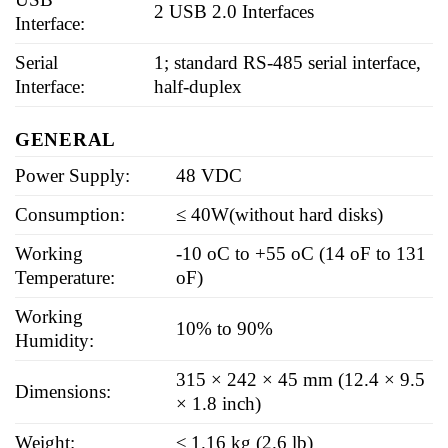
2 USB 2.0 Interfaces
Interface:
Serial
1; standard RS-485 serial interface,
Interface:
half-duplex
GENERAL
Power Supply:
48 VDC
Consumption:
≤ 40W(without hard disks)
Working
-10 oC to +55 oC (14 oF to 131
Temperature:
oF)
Working
10% to 90%
Humidity:
315 × 242 × 45 mm (12.4 × 9.5
Dimensions:
× 1.8 inch)
Weight:
≤ 1.16 kg (2.6 lb)