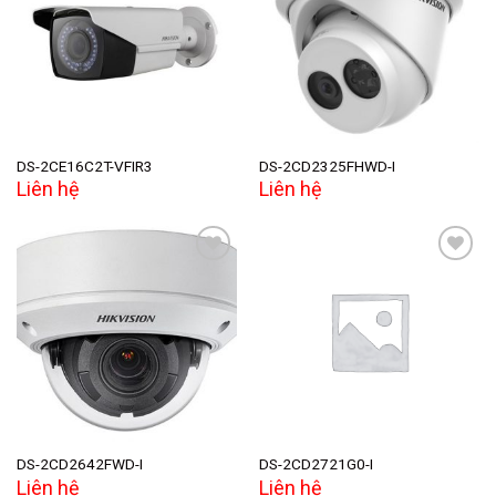
Add to
Add to
wishlist
wishlist
DS-2CE16C2T-VFIR3
DS-2CD2325FHWD-I
Liên hệ
Liên hệ
Add to
Add to
wishlist
wishlist
DS-2CD2642FWD-I
DS-2CD2721G0-I
Liên hệ
Liên hệ