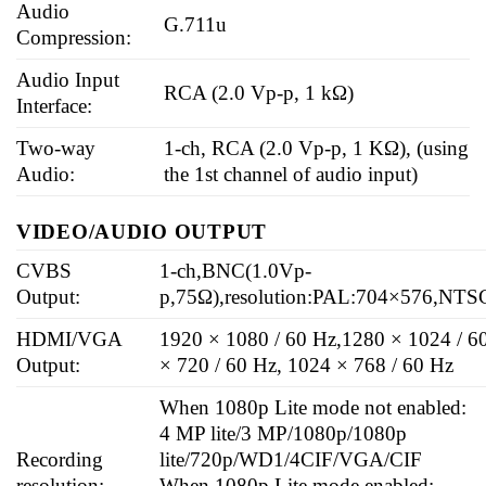
Audio
G.711u
Compression:
Audio Input
RCA (2.0 Vp-p, 1 kΩ)
Interface:
Two-way
1-ch, RCA (2.0 Vp-p, 1 KΩ), (using
Audio:
the 1st channel of audio input)
VIDEO/AUDIO OUTPUT
CVBS
1-ch,BNC(1.0Vp-
Output:
p,75Ω),resolution:PAL:704×576,NT
HDMI/VGA
1920 × 1080 / 60 Hz,1280 × 1024 / 6
Output:
× 720 / 60 Hz, 1024 × 768 / 60 Hz
When 1080p Lite mode not enabled:
4 MP lite/3 MP/1080p/1080p
Recording
lite/720p/WD1/4CIF/VGA/CIF
resolution:
When 1080p Lite mode enabled: