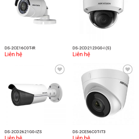
Add to
Add to
wishlist
wishlist
DS-2CE16C0T-IR
DS-2CD2123G0-I (S)
Liên hệ
Liên hệ
Add to
Add to
wishlist
wishlist
DS-2CD2621G0-IZS
DS-2CE56C0T-IT3
Liên hệ
Liên hệ