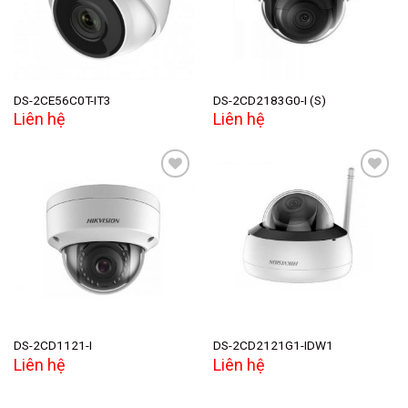
DS-2CE56C0T-IT3
DS-2CD2183G0-I (S)
Liên hệ
Liên hệ
Add to
Add to
wishlist
wishlist
DS-2CD1121-I
DS-2CD2121G1-IDW1
Liên hệ
Liên hệ