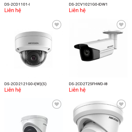
DS-2CD1101-I
DS-2CV1021G0-IDW1
Liên hệ
Liên hệ
Add to
Add to
wishlist
wishlist
DS-2CD2121G0-I(W)(S)
DS-2CD2T25FHWD-I8
Liên hệ
Liên hệ
Add to
Add to
wishlist
wishlist