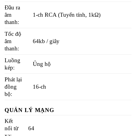
Đầu ra
âm
1-ch RCA (Tuyến tính, 1kΩ)
thanh:
Tốc độ
âm
64kb / giây
thanh:
Luồng
Ủng hộ
kép:
Phát lại
đồng
16-ch
bộ:
QUẢN LÝ MẠNG
Kết
nối từ
64
xa: