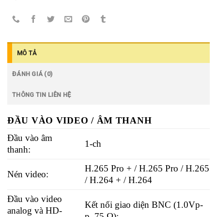
MÔ TẢ
ĐÁNH GIÁ (0)
THÔNG TIN LIÊN HỆ
ĐẦU VÀO VIDEO / ÂM THANH
Đầu vào âm
1-ch
thanh:
H.265 Pro + / H.265 Pro / H.265
Nén video:
/ H.264 + / H.264
Đầu vào video
Kết nối giao diện BNC (1.0Vp-
analog và HD-
p, 75 Ω);