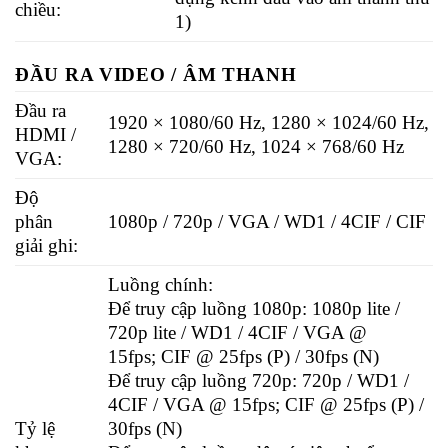
chiều:
1)
ĐẦU RA VIDEO / ÂM THANH
Đầu ra
1920 × 1080/60 Hz, 1280 × 1024/60 Hz,
HDMI /
1280 × 720/60 Hz, 1024 × 768/60 Hz
VGA:
Độ
phân
1080p / 720p / VGA / WD1 / 4CIF / CIF
giải ghi:
Luồng chính:
Để truy cập luồng 1080p: 1080p lite /
720p lite / WD1 / 4CIF / VGA @
15fps; CIF @ 25fps (P) / 30fps (N)
Để truy cập luồng 720p: 720p / WD1 /
4CIF / VGA @ 15fps; CIF @ 25fps (P) /
Tỷ lệ
30fps (N)