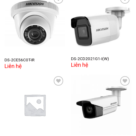
Add to
Add to
wishlist
wishlist
DS-2CD2021G1-I(W)
DS-2CE56C0T-IR
Liên hệ
Liên hệ
Add to
Add to
wishlist
wishlist