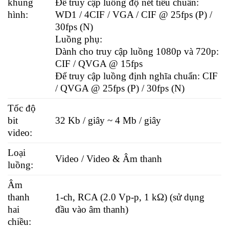
khung
Để truy cập luồng độ nét tiêu chuẩn:
hình:
WD1 / 4CIF / VGA / CIF @ 25fps (P) /
30fps (N)
Luồng phụ:
Dành cho truy cập luồng 1080p và 720p:
CIF / QVGA @ 15fps
Để truy cập luồng định nghĩa chuẩn: CIF
/ QVGA @ 25fps (P) / 30fps (N)
Tốc độ
bit
32 Kb / giây ~ 4 Mb / giây
video:
Loại
Video / Video & Âm thanh
luồng:
Âm
thanh
1-ch, RCA (2.0 Vp-p, 1 kΩ) (sử dụng
hai
đầu vào âm thanh)
chiều: