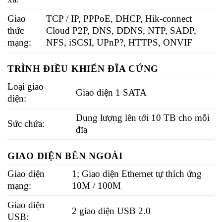
Giao
TCP / IP, PPPoE, DHCP, Hik-connect
thức
Cloud P2P, DNS, DDNS, NTP, SADP,
mạng:
NFS, iSCSI, UPnP?, HTTPS, ONVIF
TRÌNH ĐIỀU KHIỂN ĐĨA CỨNG
Loại giao
Giao diện 1 SATA
diện:
Dung lượng lên tới 10 TB cho mỗi
Sức chứa:
đĩa
GIAO DIỆN BÊN NGOÀI
Giao diện
1; Giao diện Ethernet tự thích ứng
mạng:
10M / 100M
Giao diện
2 giao diện USB 2.0
USB: