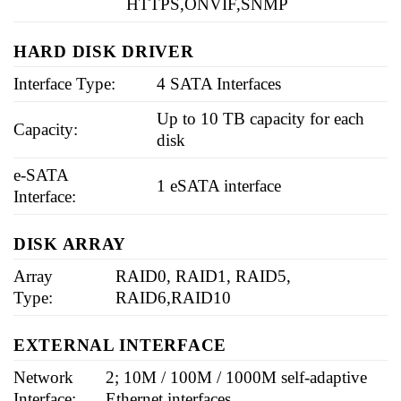
HTTPS,ONVIF,SNMP
HARD DISK DRIVER
Interface Type:
4 SATA Interfaces
Up to 10 TB capacity for each
Capacity:
disk
e-SATA
1 eSATA interface
Interface:
DISK ARRAY
Array
RAID0, RAID1, RAID5,
Type:
RAID6,RAID10
EXTERNAL INTERFACE
Network
2; 10M / 100M / 1000M self-adaptive
Interface:
Ethernet interfaces