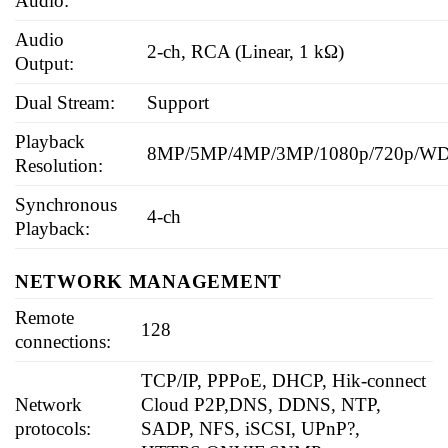
Audio:
Audio
2-ch, RCA (Linear, 1 kΩ)
Output:
Dual Stream:
Support
Playback
8MP/5MP/4MP/3MP/1080p/720p/WD
Resolution:
Synchronous
4-ch
Playback:
NETWORK MANAGEMENT
Remote
128
connections:
TCP/IP, PPPoE, DHCP, Hik-connect
Network
Cloud P2P,DNS, DDNS, NTP,
protocols:
SADP, NFS, iSCSI, UPnP?,