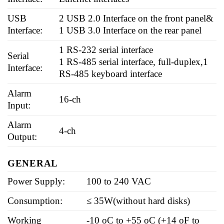
USB
2 USB 2.0 Interface on the front panel&
Interface:
1 USB 3.0 Interface on the rear panel
1 RS-232 serial interface
Serial
1 RS-485 serial interface, full-duplex,1
Interface:
RS-485 keyboard interface
Alarm
16-ch
Input:
Alarm
4-ch
Output:
GENERAL
Power Supply:
100 to 240 VAC
Consumption:
≤ 35W(without hard disks)
Working
-10 oC to +55 oC (+14 oF to