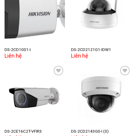
Add to
Add to
wishlist
wishlist
DS-2CD1001-I
DS-2CD2121G1-IDW1
Liên hệ
Liên hệ
Add to
Add to
wishlist
wishlist
DS-2CE16C2T-VFIR3
DS-2CD2143G0-I (S)