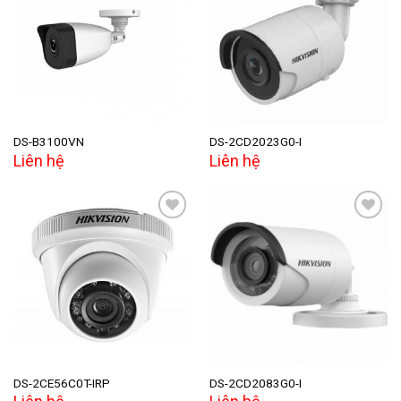
Add to
Add to
wishlist
wishlist
DS-B3100VN
DS-2CD2023G0-I
Liên hệ
Liên hệ
Add to
Add to
wishlist
wishlist
DS-2CE56C0T-IRP
DS-2CD2083G0-I