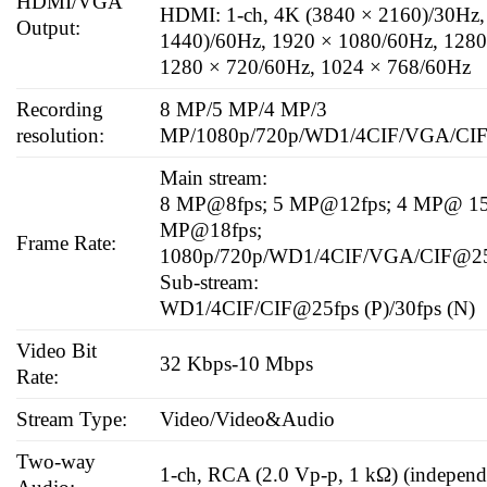
HDMI/VGA
HDMI: 1-ch, 4K (3840 × 2160)/30Hz,
Output:
1440)/60Hz, 1920 × 1080/60Hz, 1280
1280 × 720/60Hz, 1024 × 768/60Hz
Recording
8 MP/5 MP/4 MP/3
resolution:
MP/1080p/720p/WD1/4CIF/VGA/CI
Main stream:
8 MP@8fps; 5 MP@12fps; 4 MP@ 15f
MP@18fps;
Frame Rate:
1080p/720p/WD1/4CIF/VGA/CIF@25fp
Sub-stream:
WD1/4CIF/CIF@25fps (P)/30fps (N)
Video Bit
32 Kbps-10 Mbps
Rate:
Stream Type:
Video/Video&Audio
Two-way
1-ch, RCA (2.0 Vp-p, 1 kΩ) (independ