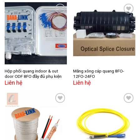
Add to
Add to
wishlist
wishlist
Hộp phối quang indoor & out
Măng xông cáp quang 8FO-
door ODF 8FO đầy đủ phụ kiện
12FO-24FO
Liên hệ
Liên hệ
Add to
Add to
wishlist
wishlist