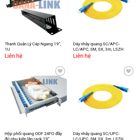
Add to
Add to
wishlist
wishlist
Thanh Quản Lý Cáp Ngang 19″,
Dây nhảy quang SC/APC-
1U
LC/APC, SM, SX, 3m, LSZH
Liên hệ
Liên hệ
Add to
Add to
wishlist
wishlist
Hộp phối quang ODF 24FO đầy
Dây nhảy quang SC/UPC-
đủ phụ kiện lắp rack 19″
LC/UPC, SM, SX, 3m, LSZH