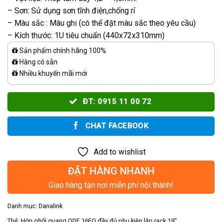
– Sơn: Sử dụng sơn tĩnh điện,chống rỉ
– Màu sắc : Màu ghi (có thể đặt màu sắc theo yêu cầu)
– Kích thước: 1U tiêu chuẩn (440x72x310mm)
Sản phẩm chính hãng 100%
Hàng có sẵn
Nhiều khuyến mãi mới
ĐT: 0915 11 00 72
CHAT FACEBOOK
Add to wishlist
ĐẶT HÀNG NHANH
Giao hàng tận nơi miễn phí nội thành!
Danh mục:
Danalink
Thẻ:
Hộp phối quang ODF 16FO đầy đủ phụ kiện lắp rack 19″