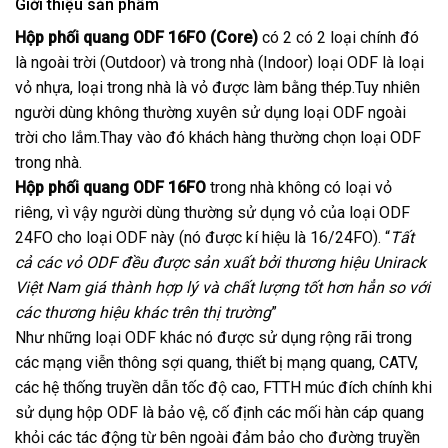
Giới thiệu sản phẩm
Hộp phối quang ODF 16FO (Core)
có 2 có 2 loại chính đó
là ngoài trời (Outdoor) và trong nhà (Indoor) loại ODF là loại
vỏ nhựa, loại trong nhà là vỏ được làm bằng thép.Tuy nhiên
người dùng không thường xuyên sử dụng loại ODF ngoài
trời cho lắm.Thay vào đó khách hàng thường chọn loại ODF
trong nhà.
Hộp phối quang ODF 16FO
trong nhà không có loại vỏ
riêng, vì vậy người dùng thường sử dụng vỏ của loại ODF
24FO cho loại ODF này (nó được kí hiệu là 16/24FO). “
Tất
cả các vỏ ODF đều được sản xuất bởi thương hiệu Unirack
Việt Nam giá thành hợp lý và chất lượng tốt hơn hẳn so với
các thương hiệu khác trên thị trường
”
Như những loại ODF khác nó được sử dụng rộng rãi trong
các mạng viễn thông sợi quang, thiết bị mạng quang, CATV,
các hệ thống truyền dẫn tốc độ cao, FTTH múc đích chính khi
sử dụng hộp ODF là bảo vệ, cố định các mối hàn cáp quang
khỏi các tác động từ bên ngoài đảm bảo cho đường truyền