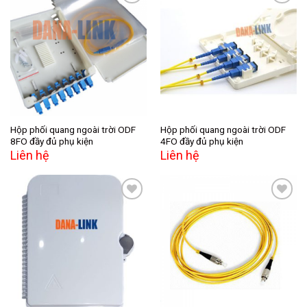
Add to
Add to
wishlist
wishlist
Hộp phối quang ngoài trời ODF
Hộp phối quang ngoài trời ODF
8FO đầy đủ phụ kiện
4FO đầy đủ phụ kiện
Liên hệ
Liên hệ
Add to
Add to
wishlist
wishlist