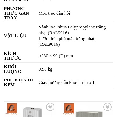
PHƯƠNG
THỨC GẮN
Móc treo đàn hồi
TRẦN
Vành loa: nhựa Polypropylene trắng
nhạt (RAL9016)
VẬT LIỆU
Lưới: thép phủ màu trắng nhạt
(RAL9016)
KÍCH
φ280 × 90 (D) mm
THƯỚC
KHỐI
0.96 kg
LƯỢNG
PHỤ KIỆN ĐI
Giấy hướng dẫn khoét trần x 1
KÈM