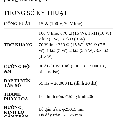
THÔNG SỐ KỸ THUẬT
CÔNG SUẤT
15 W (100 V, 70 V line)
100 V line: 670 Ω (15 W), 1 kΩ (10 W),
2 kΩ (5 W), 3.3kΩ (3 W)
TRỞ KHÁNG
70 V line: 330 Ω (15 W), 670 Ω (7.5
W), 1 kΩ (5 W), 2 kΩ (2.5 W), 3.3 kΩ
(1.5 W)
96 dB (1 W, 1 m) (500 Hz – 5000Hz,
CƯỜNG ĐỘ
ÂM
pink noise)
ĐÁP TUYẾN
65 Hz – 20,000 Hz (đỉnh 20 dB)
TẦN SỐ
THÀNH
Loa hình nón, đường kính 20cm
PHẦN LOA
ĐƯỜNG
Lỗ gắn trần: φ250±5 mm
KÍNH LỖ
Độ dày trần: 5 – 25 mm
GẮN TRẦN