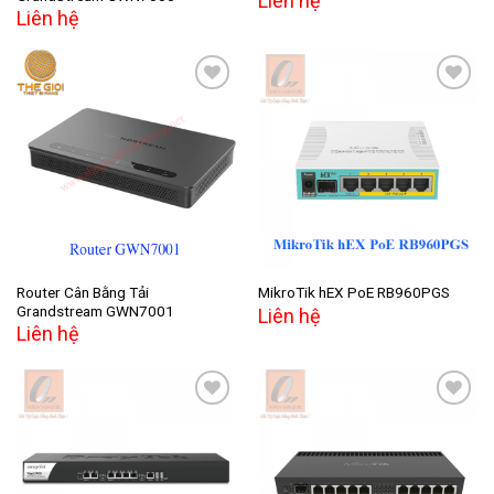
Liên hệ
Liên hệ
Add to
Add to
wishlist
wishlist
Router Cân Bằng Tải
MikroTik hEX PoE RB960PGS
Grandstream GWN7001
Liên hệ
Liên hệ
Add to
Add to
wishlist
wishlist