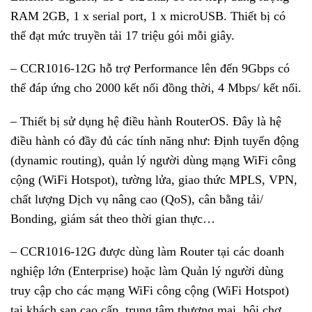
RAM 2GB, 1 x serial port, 1 x microUSB. Thiết bị có
thể đạt mức truyền tải 17 triệu gói mỗi giây.
– CCR1016-12G hỗ trợ Performance lên đến 9Gbps có
thể đáp ứng cho 2000 kết nối đồng thời, 4 Mbps/ kết nối.
– Thiết bị sử dụng hệ điều hành RouterOS. Đây là hệ
điều hành có đầy đủ các tính năng như: Định tuyến động
(dynamic routing), quản lý người dùng mạng WiFi công
cộng (WiFi Hotspot), tường lửa, giao thức MPLS, VPN,
chất lượng Dịch vụ nâng cao (QoS), cân bằng tải/
Bonding, giám sát theo thời gian thực…
– CCR1016-12G được dùng làm Router tại các doanh
nghiệp lớn (Enterprise) hoặc làm Quản lý người dùng
truy cập cho các mạng WiFi công cộng (WiFi Hotspot)
tại khách sạn cao cấp, trung tâm thương mại, hội chợ