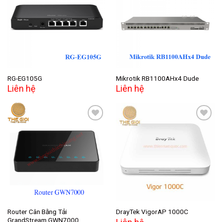
Add to
Add to
wishlist
wishlist
RG-EG105G
Mikrotik RB1100AHx4 Dude
Liên hệ
Liên hệ
Add to
Add to
wishlist
wishlist
Router Cân Bằng Tải
DrayTek VigorAP 1000C
GrandStream GWN7000