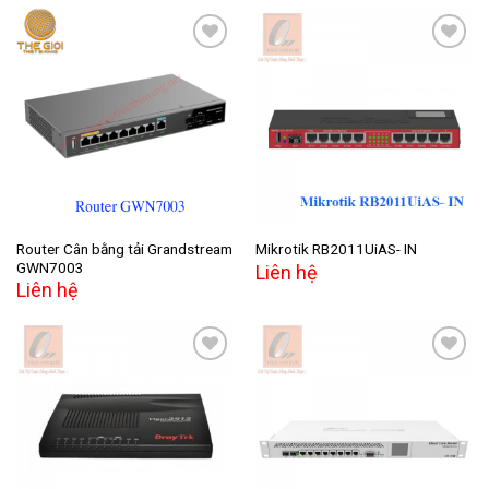
Add to
Add to
wishlist
wishlist
Router Cân bằng tải Grandstream
Mikrotik RB2011UiAS- IN
GWN7003
Liên hệ
Liên hệ
Add to
Add to
wishlist
wishlist