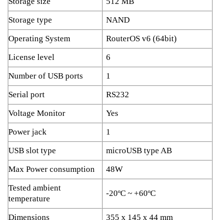
Storage size
512 MB
Storage type
NAND
Operating System
RouterOS v6 (64bit)
License level
6
Number of USB ports
1
Serial port
RS232
Voltage Monitor
Yes
Power jack
1
USB slot type
microUSB type AB
Max Power consumption
48W
Tested ambient
-20ºC ~ +60ºC
temperature
Dimensions
355 x 145 x 44 mm