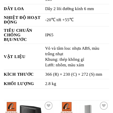
DÂY LOA
Dây 2 lõi đường kính 6 mm
NHIỆT ĐỘ HOẠT
-20℃ tới +55℃
ĐỘNG
TIÊU CHUẨN
CHỐNG
IP65
BỤI/NƯỚC
Vỏ và tâm loa: nhựa ABS, màu
trắng nhạt
VẬT LIỆU
Khung: thép không gỉ
Lưới: nhôm, màu xám
KÍCH THƯỚC
366 (R) × 230 (C) × 272 (S) mm
KHỐI LƯỢNG
2.8 kg