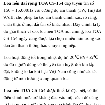
Loa nén dải rộng TOA CS-154
đáp tuyến tần số
150 – 15,000Hz với cường độ âm thanh (1W, 1m) đạt
97dB, cho phép tái tạo âm thanh chính xác, rõ ràng,
chân thực ở mọi dải tần số khác nhau. Đây chính là lý
do giải thích vì sao, loa nén TOA nói chung, loa TOA
CS-154 ngày càng được lựa chọn nhiều hơn trong các
dàn âm thanh thông báo chuyên nghiệp.
Loa hoạt động tốt trong nhiệt độ từ -20℃ tới +55℃
do đó người dùng có thể yên tâm tuyệt đối khi lắp
đặt, không lo lại khí hậu Việt Nam cũng như các tác
động từ môi trường xung quanh loa.
Loa nén TOA CS-154
được thiết kế đặc biệt, có thể
điều chỉnh mức trở kháng đầu vào một cách dễ dàng
từ bên ngoài, trước hoặc sau quá trình lắp đặt loa. Loa