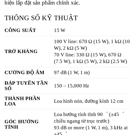
hiện lắp đặt sản phẩm chính xác.
THÔNG SỐ KỸ THUẬT
CÔNG SUẤT
15 W
100 V line: 670 Ω (15 W), 1 kΩ (10
W), 2 kΩ (5 W)
TRỞ KHÁNG
70 V line: 330 Ω (15 W), 670 Ω
(7.5 W), 1 kΩ (5 W), 2 kΩ (2.5 W)
CƯỜNG ĐỘ ÂM
97 dB (1 W, 1 m)
ĐÁP TUYẾN TẦN
150 – 15,000 Hz
SỐ
THÀNH PHẦN
Loa hình nón, đường kính 12 cm
LOA
Loa hướng tính tĩnh 90゜ (±45゜
chiều ngang từ trục trước)
GÓC HƯỚNG
TÍNH
93 dB or more (1 W, 1 m), 3 kHz at
±45゜