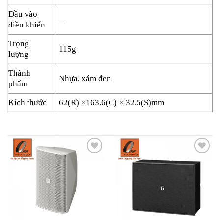
Đầu vào
–
điều khiển
Trọng
115g
lượng
Thành
Nhựa, xám đen
phẩm
Kích thước
62(R) ×163.6(C) × 32.5(S)mm
Add to
Add to
wishlist
wishlist