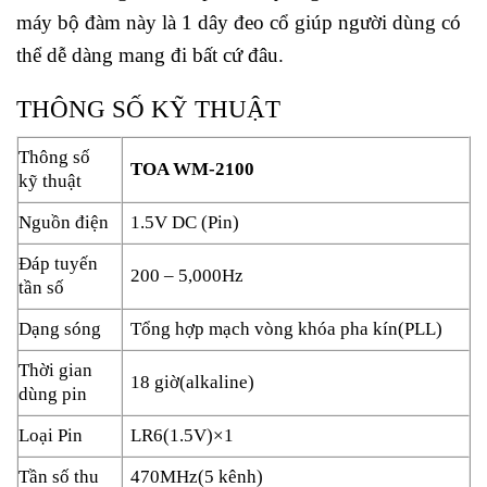
máy bộ đàm này là 1 dây đeo cổ giúp người dùng có
thể dễ dàng mang đi bất cứ đâu.
THÔNG SỐ KỸ THUẬT
Thông số
TOA WM-2100
kỹ thuật
Nguồn điện
1.5V DC (Pin)
Đáp tuyến
200 – 5,000Hz
tần số
Dạng sóng
Tổng hợp mạch vòng khóa pha kín(PLL)
Thời gian
18 giờ(alkaline)
dùng pin
Loại Pin
LR6(1.5V)×1
Tần số thu
470MHz(5 kênh)