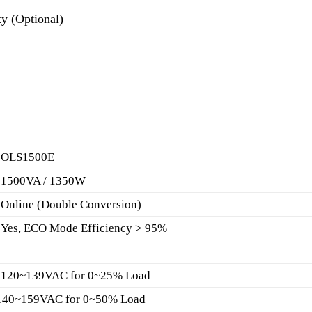
 (Optional)
OLS1500E
1500VA / 1350W
Online (Double Conversion)
Yes, ECO Mode Efficiency > 95%
120~139VAC for 0~25% Load
140~159VAC for 0~50% Load