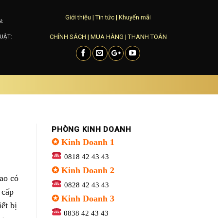
Giới thiệu
|
Tin tức
|
Khuyến mãi
N:
CHÍNH SÁCH
|
MUA HÀNG
|
THANH TOÁN
UẬT:
PHÒNG KINH DOANH
✪ Kinh Doanh 1
0818 42 43 43
✪ Kinh Doanh 2
ao có
0828 42 43 43
 cấp
✪ Kinh Doanh 3
ết bị
0838 42 43 43