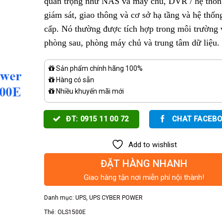
quan trọng như NAS và máy chủ, DVR / hệ thốn
giám sát, giao thông và cơ sở hạ tầng và hệ thốn
cấp. Nó thường được tích hợp trong môi trường 
phòng sau, phòng máy chủ và trung tâm dữ liệu.
Sản phẩm chính hãng 100%
Hàng có sẵn
Nhiều khuyến mãi mới
ĐT: 0915 11 00 72
CHAT FACEB
Add to wishlist
ĐẶT HÀNG NHANH
Giao hàng tận nơi miễn phí nội thành!
Danh mục:
UPS
,
UPS CYBER POWER
Thẻ:
OLS1500E