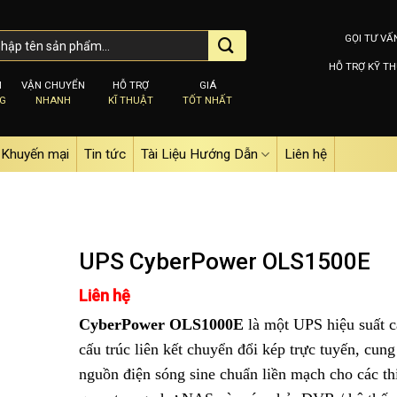
GỌI TƯ VẤ
HỖ TRỢ KỸ TH
M
VẬN CHUYỂN
HỖ TRỢ
GIÁ
NG
NHANH
KĨ THUẬT
TỐT NHẤT
Khuyến mại
Tin tức
Tài Liệu Hướng Dẫn
Liên hệ
UPS CyberPower OLS1500E
Liên hệ
Add to
CyberPower OLS1000E
là một UPS hiệu suất c
wishlist
cấu trúc liên kết chuyển đổi kép trực tuyến, cung
nguồn điện sóng sine chuẩn liền mạch cho các thi