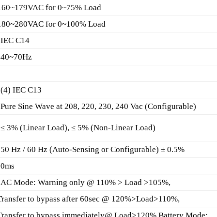
160~179VAC for 0~75% Load
180~280VAC for 0~100% Load
IEC C14
40~70Hz
(4) IEC C13
Pure Sine Wave at 208, 220, 230, 240 Vac (Configurable)
≤ 3% (Linear Load), ≤ 5% (Non-Linear Load)
50 Hz / 60 Hz (Auto-Sensing or Configurable) ± 0.5%
0ms
AC Mode: Warning only @ 110% > Load >105%,
Transfer to bypass after 60sec @ 120%>Load>110%,
Transfer to bypass immediately@ Load>120% Battery Mode: