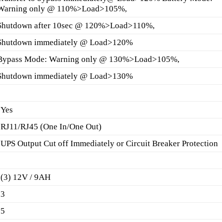
Warning only @ 110%>Load>105%,
Shutdown after 10sec @ 120%>Load>110%,
Shutdown immediately @ Load>120%
Bypass Mode: Warning only @ 130%>Load>105%,
Shutdown immediately @ Load>130%
Yes
RJ11/RJ45 (One In/One Out)
UPS Output Cut off Immediately or Circuit Breaker Protection
(3) 12V / 9AH
3
5