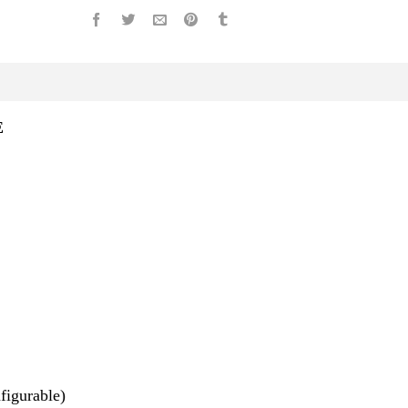
E
figurable)