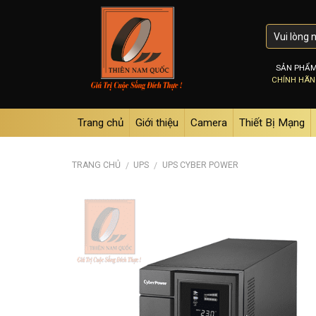
Skip
to
content
SẢN PHẨ
CHÍNH HÃ
Trang chủ
Giới thiệu
Camera
Thiết Bị Mạng
TRANG CHỦ
UPS
UPS CYBER POWER
/
/