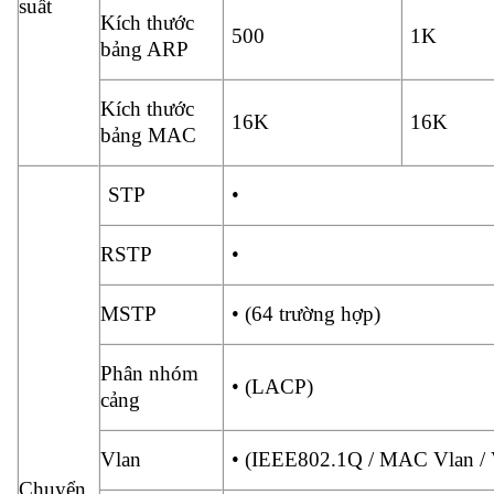
suất
Kích thước
500
1K
bảng ARP
Kích thước
16K
16K
bảng MAC
STP
•
RSTP
•
MSTP
• (64 trường hợp)
Phân nhóm
• (LACP)
cảng
Vlan
• (IEEE802.1Q / MAC Vlan / Vl
Chuyển