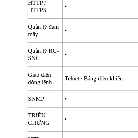
HTTP /
•
HTTPS
Quản lý đám
•
mây
Quản lý RG-
•
SNC
Giao diện
Telnet / Bảng điều khiển
dòng lệnh
SNMP
•
TRIỆU
•
CHỨNG