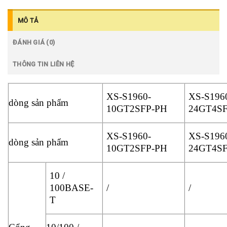
MÔ TẢ
ĐÁNH GIÁ (0)
THÔNG TIN LIÊN HỆ
XS-S1960-
XS-S196
dòng sản phẩm
10GT2SFP-PH
24GT4S
XS-S1960-
XS-S196
dòng sản phẩm
10GT2SFP-PH
24GT4S
10 /
100BASE-
/
/
T