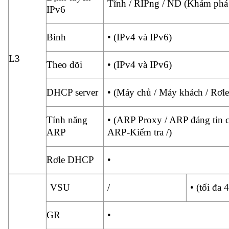
Tĩnh / RIPng / ND (Khám phá
IPv6
Bình
• (IPv4 và IPv6)
L3
Theo dõi
• (IPv4 và IPv6)
DHCP server
• (Máy chủ / Máy khách / Rơle
Tính năng
• (ARP Proxy / ARP đáng tin c
ARP
ARP-Kiểm tra /)
Rơle DHCP
•
VSU
/
• (tối đa 
GR
•