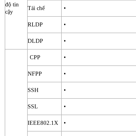
độ tin
Tái chế
•
cậy
RLDP
•
DLDP
•
CPP
•
NFPP
•
SSH
•
SSL
•
IEEE802.1X
•