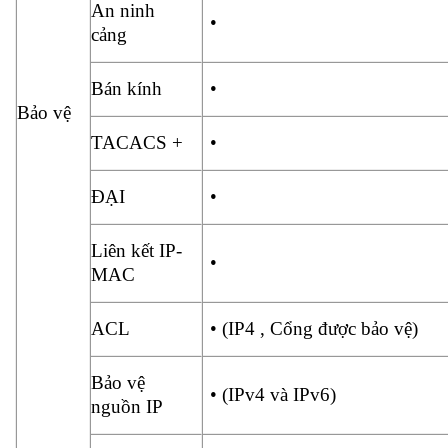
An ninh
•
cảng
Bán kính
•
Bảo vệ
TACACS +
•
ĐẠI
•
Liên kết IP-
•
MAC
ACL
• (IP4 , Cổng được bảo vệ)
Bảo vệ
• (IPv4 và IPv6)
nguồn IP