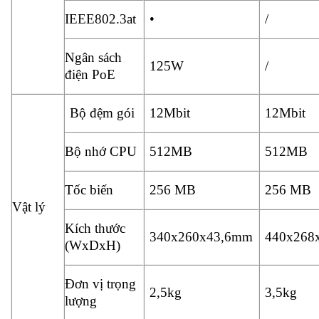
IEEE802.3at
•
/
Ngân sách
125W
/
điện PoE
Bộ đệm gói
12Mbit
12Mbit
Bộ nhớ CPU
512MB
512MB
Tốc biến
256 MB
256 MB
Vật lý
Kích thước
340x260x43,6mm
440x268
(WxDxH)
Đơn vị trọng
2,5kg
3,5kg
lượng