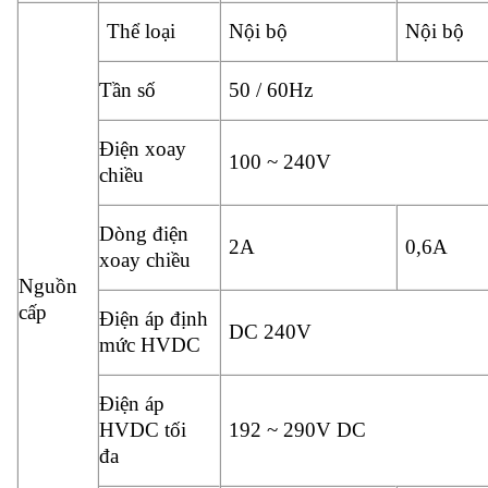
Thể loại
Nội bộ
Nội bộ
Tần số
50 / 60Hz
Điện xoay
100 ~ 240V
chiều
Dòng điện
2A
0,6A
xoay chiều
Nguồn
cấp
Điện áp định
DC 240V
mức HVDC
Điện áp
HVDC tối
192 ~ 290V DC
đa