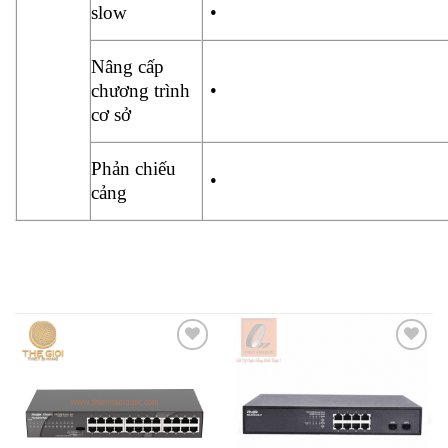
slow
•
Nâng cấp
chương trình
•
cơ sở
Phản chiếu
•
cảng
Add to
Add to
wishlist
wishlist