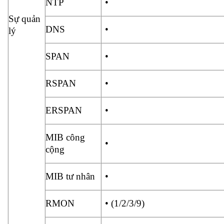
NTP
•
Sự quản
DNS
•
lý
SPAN
•
RSPAN
•
ERSPAN
•
MIB công
•
cộng
MIB tư nhân
•
RMON
• (1/2/3/9)