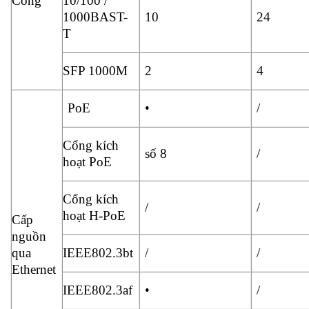
Cổng
10/100 /
1000BAST-
10
24
T
SFP 1000M
2
4
PoE
•
/
Cổng kích
số 8
/
hoạt PoE
Cổng kích
/
/
hoạt H-PoE
Cấp
nguồn
qua
IEEE802.3bt
/
/
Ethernet
IEEE802.3af
•
/