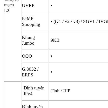
mạch
GVRP
•
L2
IGMP
• ((v1 / v2 / v3) / SGVL / I
Snooping
Khung
9KB
Jumbo
QQQ
•
G.8032 /
•
ERPS
Định tuyến
Tĩnh / RIP
IPv4
Định tuyến