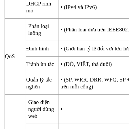
DHCP rình
• (IPv4 và IPv6)
mò
Phân loại
• (Phân loại dựa trên IEEE80
luồng
Định hình
• (Giới hạn tỷ lệ đối với lưu lư
QoS
Tránh ùn tắc
• (ĐỎ, VIẾT, thả đuôi)
Quản lý tắc
• (SP, WRR, DRR, WFQ, SP +
nghẽn
trên mỗi cổng)
Giao diện
người dùng
•
web