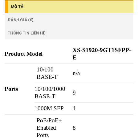
MÔ TẢ
ĐÁNH GIÁ (0)
THÔNG TIN LIÊN HỆ
XS-S1920-9GT1SFPP-
Product Model
E
10/100
n/a
BASE-T
Ports
10/100/1000
9
BASE-T
1000M SFP
1
PoE/PoE+
Enabled
8
Ports