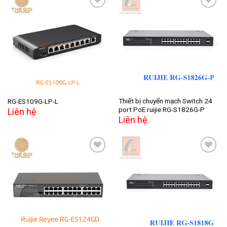
Add to
Add to
wishlist
wishlist
Thiết bị chuyển mạch Switch 24
RG-ES109G-LP-L
port PoE ruijie RG-S1826G-P
Liên hệ
Liên hệ
Add to
Add to
wishlist
wishlist