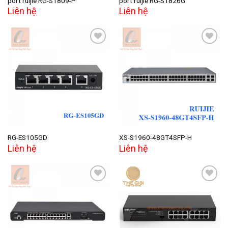
port ruijie RG-S1809-P
port ruijie RG-S1826G
Liên hệ
Liên hệ
Add to
Add to
wishlist
wishlist
RG-ES105GD
XS-S1960-48GT4SFP-H
Liên hệ
Liên hệ
Add to
Add to
wishlist
wishlist