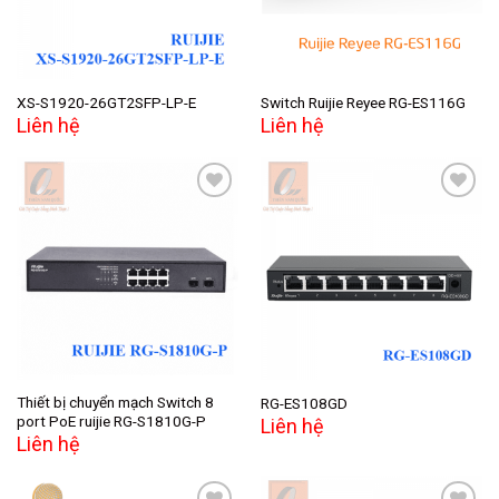
XS-S1920-26GT2SFP-LP-E
Switch Ruijie Reyee RG-ES116G
Liên hệ
Liên hệ
Add to
Add to
wishlist
wishlist
Thiết bị chuyển mạch Switch 8
RG-ES108GD
port PoE ruijie RG-S1810G-P
Liên hệ
Liên hệ