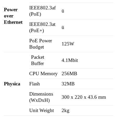
IEEE802.3af
Power
ü
(PoE)
over
Ethernet
IEEE802.3at
ü
(PoE+)
PoE Power
125W
Budget
Packet
4.1Mbit
Buffer
CPU Memory
256MB
Physica
Flash
32MB
Dimensions
300 x 220 x 43.6 mm
(WxDxH)
Unit Weight
2kg