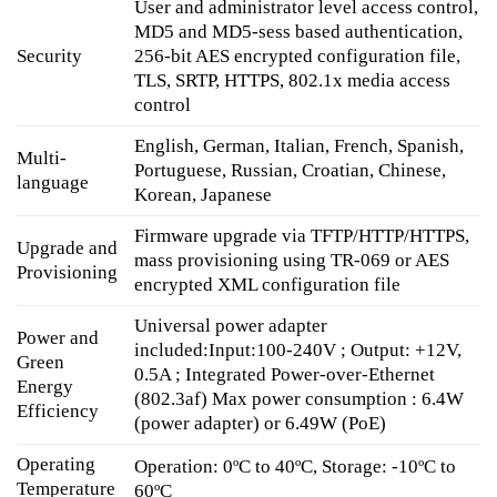
User and administrator level access control,
MD5 and MD5-sess based authentication,
Security
256-bit AES encrypted configuration file,
TLS, SRTP, HTTPS, 802.1x media access
control
English, German, Italian, French, Spanish,
Multi-
Portuguese, Russian, Croatian, Chinese,
language
Korean, Japanese
Firmware upgrade via TFTP/HTTP/HTTPS,
Upgrade and
mass provisioning using TR-069 or AES
Provisioning
encrypted XML configuration file
Universal power adapter
Power and
included:Input:100-240V ; Output: +12V,
Green
0.5A ; Integrated Power-over-Ethernet
Energy
(802.3af) Max power consumption : 6.4W
Efficiency
(power adapter) or 6.49W (PoE)
Operating
Operation: 0ºC to 40ºC, Storage: -10ºC to
Temperature
60ºC