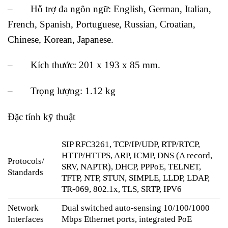
– Hỗ trợ đa ngôn ngữ: English, German, Italian,
French, Spanish, Portuguese, Russian, Croatian,
Chinese, Korean, Japanese.
– Kích thước: 201 x 193 x 85 mm.
– Trọng lượng: 1.12 kg
Đặc tính kỹ thuật
SIP RFC3261, TCP/IP/UDP, RTP/RTCP,
HTTP/HTTPS, ARP, ICMP, DNS (A record,
Protocols/
SRV, NAPTR), DHCP, PPPoE, TELNET,
Standards
TFTP, NTP, STUN, SIMPLE, LLDP, LDAP,
TR-069, 802.1x, TLS, SRTP, IPV6
Network
Dual switched auto-sensing 10/100/1000
Interfaces
Mbps Ethernet ports, integrated PoE