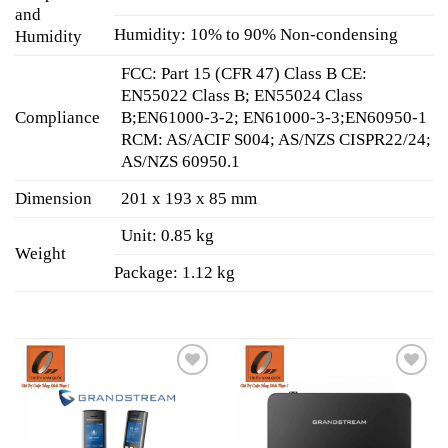
and
Humidity: 10% to 90% Non-condensing
Humidity
FCC: Part 15 (CFR 47) Class B CE:
EN55022 Class B; EN55024 Class
Compliance
B;EN61000-3-2; EN61000-3-3;EN60950-1
RCM: AS/ACIF S004; AS/NZS CISPR22/24;
AS/NZS 60950.1
Dimension
201 x 193 x 85 mm
Unit: 0.85 kg
Weight
Package: 1.12 kg
Add to
Add to
wishlist
wishlist