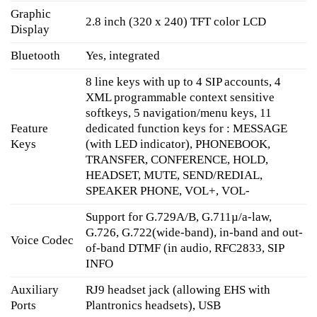
Graphic
2.8 inch (320 x 240) TFT color LCD
Display
Bluetooth
Yes, integrated
8 line keys with up to 4 SIP accounts, 4
XML programmable context sensitive
softkeys, 5 navigation/menu keys, 11
Feature
dedicated function keys for : MESSAGE
Keys
(with LED indicator), PHONEBOOK,
TRANSFER, CONFERENCE, HOLD,
HEADSET, MUTE, SEND/REDIAL,
SPEAKER PHONE, VOL+, VOL-
Support for G.729A/B, G.711µ/a-law,
G.726, G.722(wide-band), in-band and out-
Voice Codec
of-band DTMF (in audio, RFC2833, SIP
INFO
Auxiliary
RJ9 headset jack (allowing EHS with
Ports
Plantronics headsets), USB