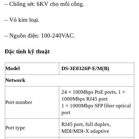
– Chống sét: 6KV cho mỗi cổng.
– Vỏ kim loại.
– Nguồn điện: 100-240VAC.
Đặc tính kỹ thuật
Model
DS-3E0326P-E/M(B)
Network
24 × 100Mbps PoE ports, 1 ×
1000Mbps RJ45 port
Port number
1 × 1000Mbps SFP fiber optical
port
RJ45 port, full duplex,
Port type
MDI/MDI-X adaptive