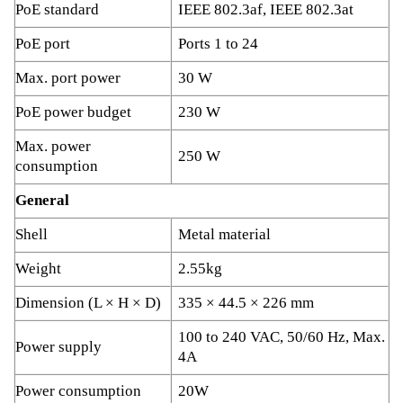
PoE standard
IEEE 802.3af, IEEE 802.3at
PoE port
Ports 1 to 24
Max. port power
30 W
PoE power budget
230 W
Max. power
250 W
consumption
General
Shell
Metal material
Weight
2.55kg
Dimension (L × H × D)
335 × 44.5 × 226 mm
100 to 240 VAC, 50/60 Hz, Max.
Power supply
4A
Power consumption
20W