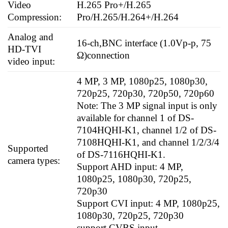
Video
H.265 Pro+/H.265
Compression:
Pro/H.265/H.264+/H.264
Analog and
16-ch,BNC interface (1.0Vp-p, 75
HD-TVI
Ω)connection
video input:
4 MP, 3 MP, 1080p25, 1080p30,
720p25, 720p30, 720p50, 720p60
Note: The 3 MP signal input is only
available for channel 1 of DS-
7104HQHI-K1, channel 1/2 of DS-
7108HQHI-K1, and channel 1/2/3/4
Supported
of DS-7116HQHI-K1.
camera types:
Support AHD input: 4 MP,
1080p25, 1080p30, 720p25,
720p30
Support CVI input: 4 MP, 1080p25,
1080p30, 720p25, 720p30
support CVBS input