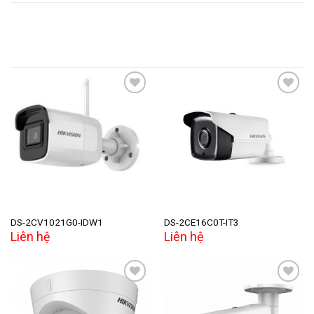
Add to
Add to
wishlist
wishlist
DS-2CV1021G0-IDW1
DS-2CE16C0T-IT3
Liên hệ
Liên hệ