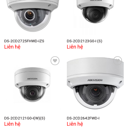
Add to
Add to
wishlist
wishlist
DS-2CD2725FHWD-IZS
DS-2CD2123G0-I (S)
Liên hệ
Liên hệ
Add to
Add to
wishlist
wishlist
DS-2CD2121G0-I(W)(S)
DS-2CD2642FWD-I
Liên hệ
Liên hệ