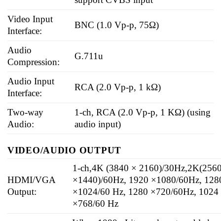
Video Input
BNC (1.0 Vp-p, 75Ω)
Interface:
Audio
G.711u
Compression:
Audio Input
RCA (2.0 Vp-p, 1 kΩ)
Interface:
Two-way
1-ch, RCA (2.0 Vp-p, 1 KΩ) (using
Audio:
audio input)
VIDEO/AUDIO OUTPUT
1-ch,4K (3840 × 2160)/30Hz,2K(256
HDMI/VGA
×1440)/60Hz, 1920 ×1080/60Hz, 128
Output:
×1024/60 Hz, 1280 ×720/60Hz, 1024
×768/60 Hz