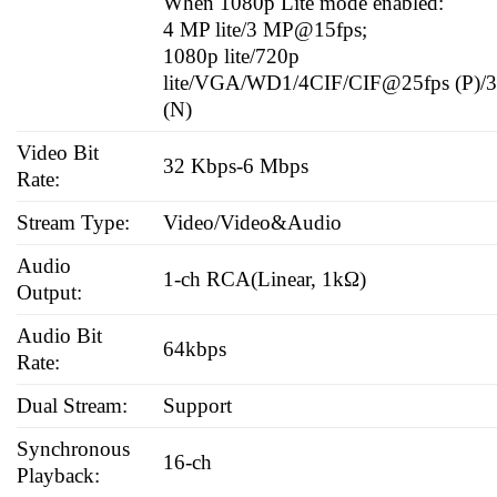
When 1080p Lite mode enabled:
4 MP lite/3 MP@15fps;
1080p lite/720p
lite/VGA/WD1/4CIF/CIF@25fps (P)/3
(N)
Video Bit
32 Kbps-6 Mbps
Rate:
Stream Type:
Video/Video&Audio
Audio
1-ch RCA(Linear, 1kΩ)
Output:
Audio Bit
64kbps
Rate:
Dual Stream:
Support
Synchronous
16-ch
Playback: