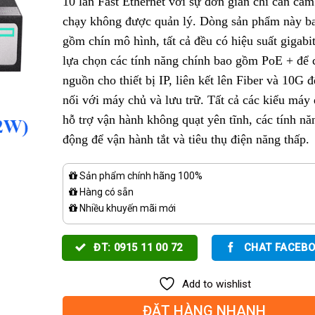
10 lần Fast Ethernet với sự đơn giản chỉ cần cắm
chạy không được quản lý. Dòng sản phẩm này b
gồm chín mô hình, tất cả đều có hiệu suất gigabi
lựa chọn các tính năng chính bao gồm PoE + để 
nguồn cho thiết bị IP, liên kết lên Fiber và 10G đ
nối với máy chủ và lưu trữ. Tất cả các kiểu máy
hỗ trợ vận hành không quạt yên tĩnh, các tính nă
động để vận hành tắt và tiêu thụ điện năng thấp.
Sản phẩm chính hãng 100%
Hàng có sẵn
Nhiều khuyến mãi mới
ĐT: 0915 11 00 72
CHAT FACEB
Add to wishlist
ĐẶT HÀNG NHANH