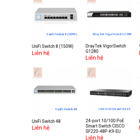
Add to
Add to
wishlist
wishlist
DrayTek VigorSwitch
UniFi Switch 8 (150W)
G1280
Liên hệ
Liên hệ
Add to
Add to
wishlist
wishlist
24-port 10/100 PoE
UniFi Switch 48
Smart Switch CISCO
Liên hệ
SF220-48P-K9-EU
Liên hệ