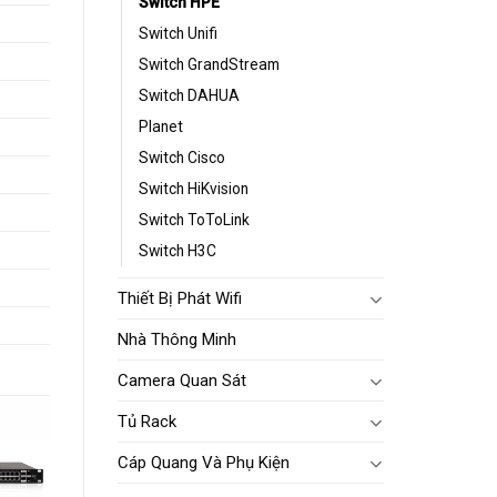
Switch HPE
Switch Unifi
Switch GrandStream
Switch DAHUA
Planet
Switch Cisco
Switch HiKvision
Switch ToToLink
Switch H3C
Thiết Bị Phát Wifi
Nhà Thông Minh
Camera Quan Sát
Tủ Rack
Cáp Quang Và Phụ Kiện
dd to