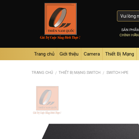
Skip
to
content
SẢN PHẨ
CHÍNH HÃ
Trang chủ
Giới thiệu
Camera
Thiết Bị Mạng
TRANG CHỦ
THIẾT BỊ MẠNG SWITCH
SWITCH HPE
/
/