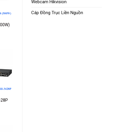
Webcam Hikvision
ishlist
Cáp Đồng Trục Liền Nguồn
500W)
dd to
ishlist
428P