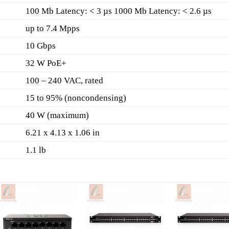
100 Mb Latency: < 3 µs 1000 Mb Latency: < 2.6 µs
up to 7.4 Mpps
10 Gbps
32 W PoE+
100 – 240 VAC, rated
15 to 95% (noncondensing)
40 W (maximum)
6.21 x 4.13 x 1.06 in
1.1 lb
Add to
Add to
A