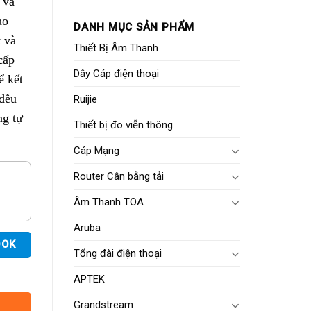
 và
ao
DANH MỤC SẢN PHẨM
t và
Thiết Bị Âm Thanh
cấp
Dây Cáp điện thoại
ể kết
 đều
Ruijie
ng tự
Thiết bị đo viễn thông
Cáp Mạng
Router Cân bằng tải
Âm Thanh TOA
Aruba
OOK
Tổng đài điện thoại
APTEK
Grandstream