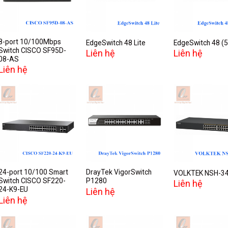
wishlist
wishlist
w
8-port 10/100Mbps
EdgeSwitch 48 Lite
EdgeSwitch 48 (
Switch CISCO SF95D-
Liên hệ
Liên hệ
08-AS
Liên hệ
Add to
Add to
A
wishlist
wishlist
w
24-port 10/100 Smart
DrayTek VigorSwitch
VOLKTEK NSH-3
Switch CISCO SF220-
P1280
Liên hệ
24-K9-EU
Liên hệ
Liên hệ