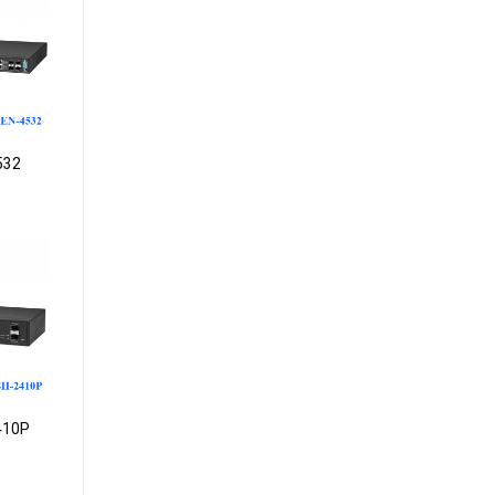
dd to
ishlist
532
dd to
ishlist
410P