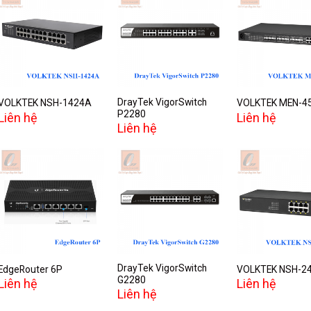
Add to
Add to
A
wishlist
wishlist
w
DrayTek VigorSwitch
VOLKTEK NSH-1424A
VOLKTEK MEN-4
P2280
Liên hệ
Liên hệ
Liên hệ
Add to
Add to
A
wishlist
wishlist
w
DrayTek VigorSwitch
EdgeRouter 6P
VOLKTEK NSH-2
G2280
Liên hệ
Liên hệ
Liên hệ