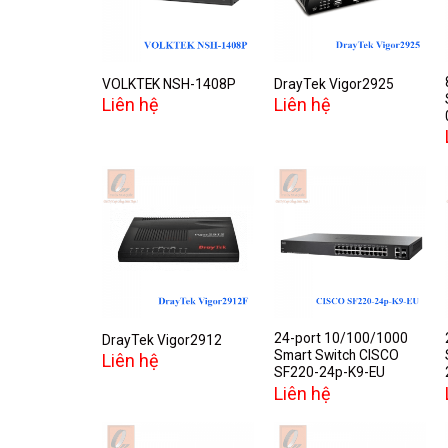
wishlist
wishlist
VOLKTEK NSH-1408P
DrayTek Vigor2925
Liên hệ
Liên hệ
Add to
Add to
wishlist
wishlist
24-port 10/100/1000
DrayTek Vigor2912
Smart Switch CISCO
Liên hệ
SF220-24p-K9-EU
Liên hệ