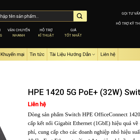
GỌI TƯ VẤ
HỖ TRỢ KỸ TH
M
VẬN CHUYỂN
HỖ TRỢ
GIÁ
NG
NHANH
KĨ THUẬT
TỐT NHẤT
Khuyến mại
Tin tức
Tài Liệu Hướng Dẫn
Liên hệ
HPE 1420 5G PoE+ (32W) Swi
Liên hệ
Add to
Dòng sản phẩm Switch HPE OfficeConnect 1420
wishlist
cấp kết nối Gigabit Ethernet (1GbE) hiệu quả về 
phí, cung cấp cho các doanh nghiệp nhỏ hiệu suấ