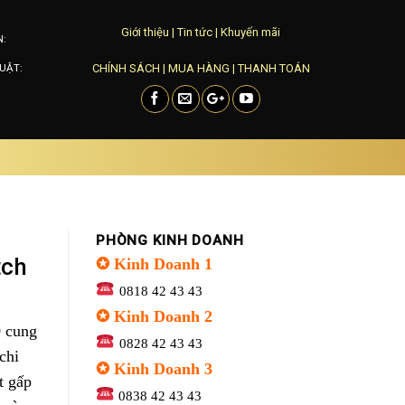
Giới thiệu
|
Tin tức
|
Khuyến mãi
N:
CHÍNH SÁCH
|
MUA HÀNG
|
THANH TOÁN
UẬT:
PHÒNG KINH DOANH
tch
✪ Kinh Doanh 1
0818 42 43 43
✪ Kinh Doanh 2
 cung
0828 42 43 43
chi
✪ Kinh Doanh 3
t gấp
0838 42 43 43