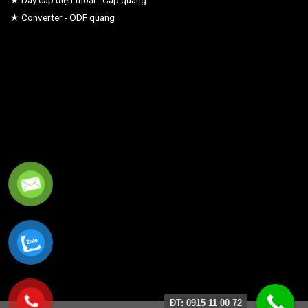
★ Dây cáp điện thoại - Cáp quang
★ Converter - ODF quang
ĐT: 0915 11 00 72