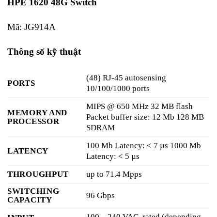
HPE 1620 48G Switch
Mã: JG914A
Thông số kỹ thuật
(48) RJ-45 autosensing
PORTS
10/100/1000 ports
MIPS @ 650 MHz 32 MB flash
MEMORY AND
Packet buffer size: 12 Mb 128 MB
PROCESSOR
SDRAM
100 Mb Latency: < 7 µs 1000 Mb
LATENCY
Latency: < 5 µs
THROUGHPUT
up to 71.4 Mpps
SWITCHING
96 Gbps
CAPACITY
100 – 240 VAC, rated (depending