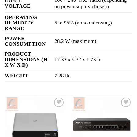
INPUT
VOLTAGE
on power supply chosen)
OPERATING
HUMIDITY
5 to 95% (noncondensing)
RANGE
POWER
28.2 W (maximum)
CONSUMPTION
PRODUCT
DIMENSIONS (H
17.32 x 9.37 x 1.73 in
X W X D)
WEIGHT
7.28 lb
Add to
Add to
wishlist
wishlist