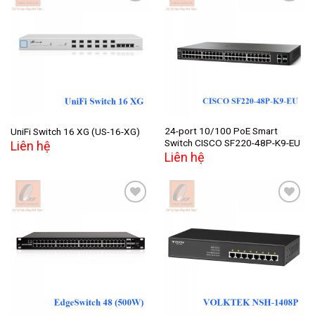
Add to
Add to
wishlist
wishlist
24-port 10/100 PoE Smart
UniFi Switch 16 XG (US-16-XG)
Switch CISCO SF220-48P-K9-EU
Liên hệ
Liên hệ
Add to
Add to
wishlist
wishlist