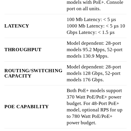
models with PoE+. Console
port on all units.
100 Mb Latency: < 5 µs
LATENCY
1000 Mb Latency: < 5 µs 10
Gbps Latency: < 1.5 µs
Model dependent: 28-port
THROUGHPUT
models 95.2 Mpps, 52-port
models 130.9 Mpps.
Model dependent: 28-port
ROUTING/SWITCHING
models 128 Gbps, 52-port
CAPACITY
models 176 Gbps.
Both PoE+ models support
370 Watt PoE/PoE+ power
budget. For 48-Port PoE+
POE CAPABILITY
model, optional RPS for up
to 780 Watt PoE/PoE+
power budget.