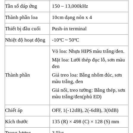
Tần số đáp ứng
150 – 13,000kHz
Thành phần loa
10cm dạng nón x 4
Thiết bị đầu cuối
Push-in terminal
Nhiệt độ hoạt động
-10ºC ~ 50ºC
Vỏ loa: Nhựa HIPS màu trắng/đen.
Mặt loa: Lưới thép đục lỗ, sơn màu
đen
Thành phần
Giá treo loa: Bằng nhôm đúc, sơn
màu trắng, đen
Giá nối, treo tường: Bằng thép, sơn
màu trắng/đen(phủ ED)
Chiết áp
OFF, 1(-12dB), 2(-6dB), 3(0dB)
Kích thước
135 (R) × 498 (C) × 128 (S) mm
Trọng lượng
3.5kg