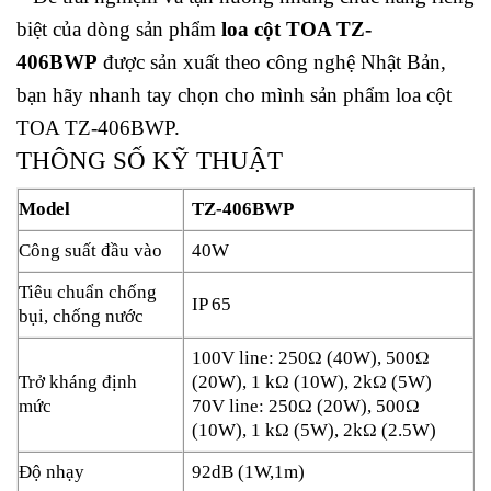
biệt của dòng sản phẩm
loa cột TOA TZ-
406BWP
được sản xuất theo công nghệ Nhật Bản,
bạn hãy nhanh tay chọn cho mình sản phẩm loa cột
TOA TZ-406BWP.
THÔNG SỐ KỸ THUẬT
Model
TZ-406BWP
Công suất đầu vào
40W
Tiêu chuẩn chống
IP 65
bụi, chống nước
100V line: 250Ω (40W), 500Ω
Trở kháng định
(20W), 1 kΩ (10W), 2kΩ (5W)
mức
70V line: 250Ω (20W), 500Ω
(10W), 1 kΩ (5W), 2kΩ (2.5W)
Độ nhạy
92dB (1W,1m)