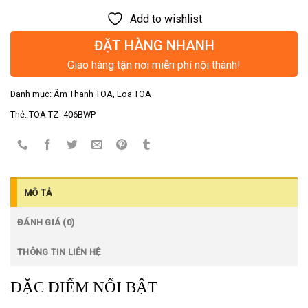
Add to wishlist
ĐẶT HÀNG NHANH
Giao hàng tận nơi miễn phí nội thành!
Danh mục:
Âm Thanh TOA
,
Loa TOA
Thẻ:
TOA TZ- 406BWP
MÔ TẢ
ĐÁNH GIÁ (0)
THÔNG TIN LIÊN HỆ
ĐẶC ĐIỂM NỔI BẬT