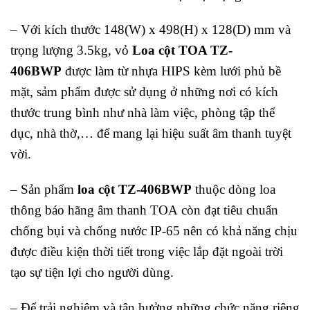
– Với kích thước 148(W) x 498(H) x 128(D) mm và
trọng lượng 3.5kg, vỏ
Loa cột TOA TZ-
406BWP
được làm từ nhựa HIPS kèm lưới phủ bề
mặt, sảm phẩm được sử dụng ở những nơi có kích
thước trung bình như nhà làm việc, phòng tập thể
dục, nhà thờ,… để mang lại hiệu suất âm thanh tuyệt
vời.
– Sản phẩm
l
oa cột TZ-406BWP
thuộc dòng loa
thông báo hãng âm thanh TOA còn đạt tiêu chuẩn
chống bụi và chống nước IP-65 nên có khả năng chịu
được điều kiện thời tiết trong việc lắp đặt ngoài trời
tạo sự tiện lợi cho người dùng.
– Để trải nghiệm và tận hưởng những chức năng riêng