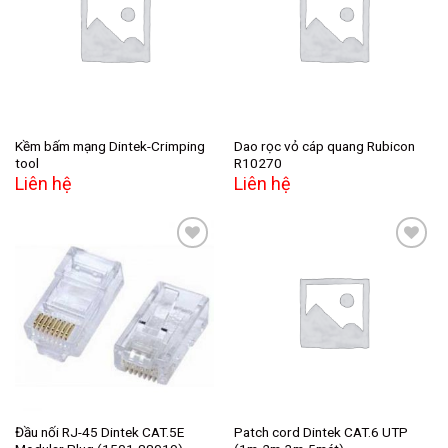
Add to
Add to
wishlist
wishlist
Kềm bấm mạng Dintek-Crimping
Dao rọc vỏ cáp quang Rubicon
tool
R10270
Liên hệ
Liên hệ
Add to
Add to
wishlist
wishlist
Đầu nối RJ-45 Dintek CAT.5E
Patch cord Dintek CAT.6 UTP