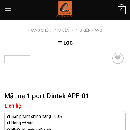
Skip
0
to
content
TRANG CHỦ
PHỤ KIỆN
PHỤ KIỆN MẠNG
/
/
LỌC
Add to
wishlist
Mặt nạ 1 port Dintek APF-01
Liên hệ
Sản phẩm chính hãng 100%
Hàng có sẵn
Nhiều khuyến mãi mới