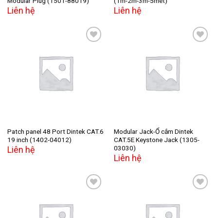
Modular Plug (1501-88019)
(1m-2m-3m-5mét)
Liên hệ
Liên hệ
Add to
Add to
wishlist
wishlist
Patch panel 48 Port Dintek CAT.6
Modular Jack-Ổ cắm Dintek
19 inch (1402-04012)
CAT.5E Keystone Jack (1305-
03030)
Liên hệ
Liên hệ
Add to
Add to