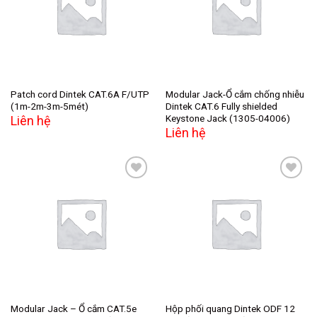
wishlist
wishlist
Patch cord Dintek CAT.6A F/UTP
Modular Jack-Ổ cắm chống nhiễu
(1m-2m-3m-5mét)
Dintek CAT.6 Fully shielded
Keystone Jack (1305-04006)
Liên hệ
Liên hệ
Add to
Add to
wishlist
wishlist
Modular Jack – Ổ cắm CAT.5e
Hộp phối quang Dintek ODF 12