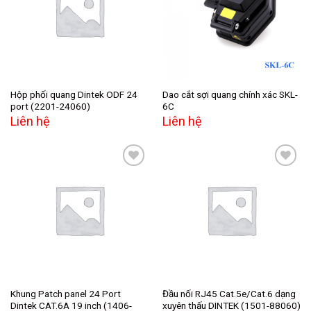
Add to
Add to
wishlist
wishlist
Hộp phối quang Dintek ODF 24
Dao cắt sợi quang chính xác SKL-
port (2201-24060)
6C
Liên hệ
Liên hệ
Add to
Add to
wishlist
wishlist
Khung Patch panel 24 Port
Đầu nối RJ45 Cat.5e/Cat.6 dạng
Dintek CAT.6A 19 inch (1406-
xuyên thấu DINTEK (1501-88060)