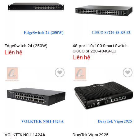
Add to
Add to
wishlist
wishlist
48-port 10/100 Smart Switch
EdgeSwitch 24 (250W)
CISCO SF220-48-K9-EU
Liên hệ
Liên hệ
Add to
Add to
wishlist
wishlist
VOLKTEK NSH-1424A
DrayTek Vigor2925