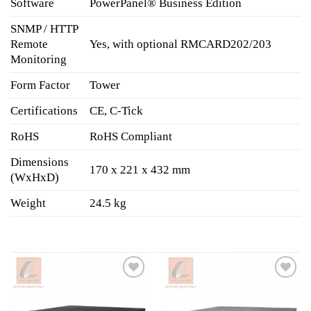
Software
PowerPanel® Business Edition
SNMP / HTTP
Remote
Yes, with optional RMCARD202/203
Monitoring
Form Factor
Tower
Certifications
CE, C-Tick
RoHS
RoHS Compliant
Dimensions
170 x 221 x 432 mm
(WxHxD)
Weight
24.5 kg