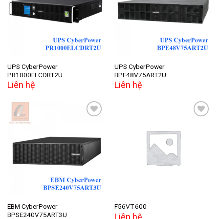
Add to
Add to
wishlist
wishlist
UPS CyberPower
UPS CyberPower
PR1000ELCDRT2U
BPE48V75ART2U
Liên hệ
Liên hệ
Add to
Add to
wishlist
wishlist
EBM CyberPower
F56VT-600
BPSE240V75ART3U
Liên hệ