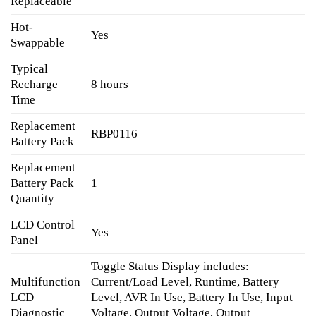
Replaceable
Hot-
Yes
Swappable
Typical
Recharge
8 hours
Time
Replacement
RBP0116
Battery Pack
Replacement
Battery Pack
1
Quantity
LCD Control
Yes
Panel
Toggle Status Display includes:
Multifunction
Current/Load Level, Runtime, Battery
LCD
Level, AVR In Use, Battery In Use, Input
Diagnostic
Voltage, Output Voltage, Output