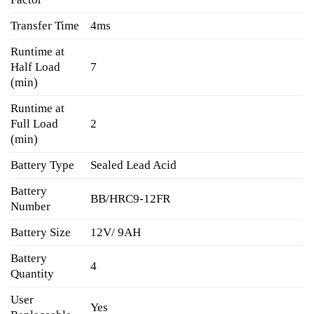
Transfer Time
4ms
Runtime at
Half Load
7
(min)
Runtime at
Full Load
2
(min)
Battery Type
Sealed Lead Acid
Battery
BB/HRC9-12FR
Number
Battery Size
12V/ 9AH
Battery
4
Quantity
User
Yes