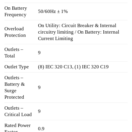
On Battery
50/60Hz ± 1%
Frequency
On Utility: Circuit Breaker & Internal
Overload
circuitry limiting / On Battery: Internal
Protection
Current Limiting
Outlets –
9
Total
Outlet Type
(8) IEC 320 C13, (1) IEC 320 C19
Outlets –
Battery &
9
Surge
Protected
Outlets –
9
Critical Load
Rated Power
0.9
Factor