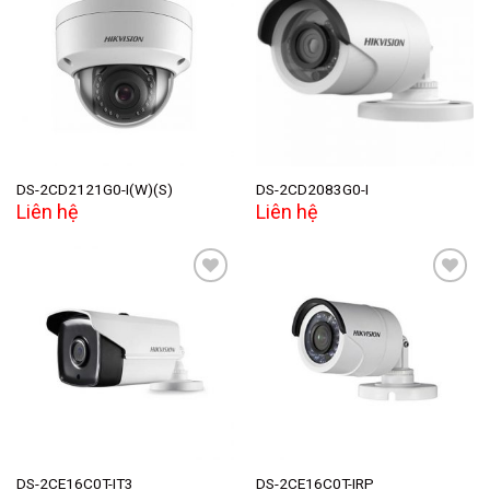
Add to
Add to
wishlist
wishlist
DS-2CD2121G0-I(W)(S)
DS-2CD2083G0-I
Liên hệ
Liên hệ
Add to
Add to
wishlist
wishlist
DS-2CE16C0T-IT3
DS-2CE16C0T-IRP