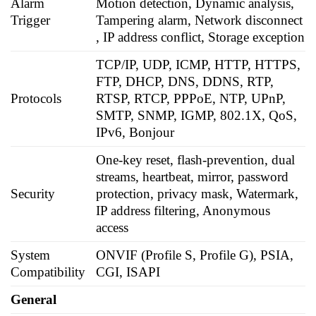
Alarm
Motion detection, Dynamic analysis,
Trigger
Tampering alarm, Network disconnect
, IP address conflict, Storage exception
TCP/IP, UDP, ICMP, HTTP, HTTPS,
FTP, DHCP, DNS, DDNS, RTP,
Protocols
RTSP, RTCP, PPPoE, NTP, UPnP,
SMTP, SNMP, IGMP, 802.1X, QoS,
IPv6, Bonjour
One-key reset, flash-prevention, dual
streams, heartbeat, mirror, password
Security
protection, privacy mask, Watermark,
IP address filtering, Anonymous
access
System
ONVIF (Profile S, Profile G), PSIA,
Compatibility
CGI, ISAPI
General