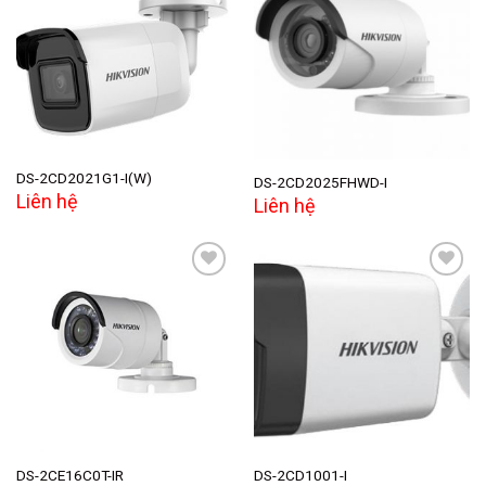
Add to
Add to
wishlist
wishlist
DS-2CD2021G1-I(W)
DS-2CD2025FHWD-I
Liên hệ
Liên hệ
Add to
Add to
wishlist
wishlist
DS-2CE16C0T-IR
DS-2CD1001-I