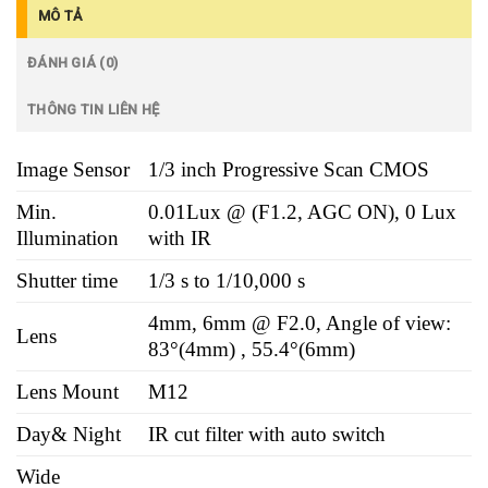
MÔ TẢ
ĐÁNH GIÁ (0)
THÔNG TIN LIÊN HỆ
Image Sensor
1/3 inch Progressive Scan CMOS
Min.
0.01Lux @ (F1.2, AGC ON), 0 Lux
Illumination
with IR
Shutter time
1/3 s to 1/10,000 s
4mm, 6mm @ F2.0, Angle of view:
Lens
83°(4mm) , 55.4°(6mm)
Lens Mount
M12
Day& Night
IR cut filter with auto switch
Wide