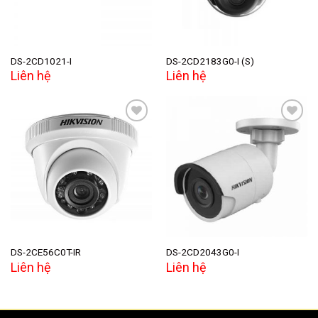
DS-2CD1021-I
DS-2CD2183G0-I (S)
Liên hệ
Liên hệ
Add to
Add to
wishlist
wishlist
DS-2CE56C0T-IR
DS-2CD2043G0-I
Liên hệ
Liên hệ