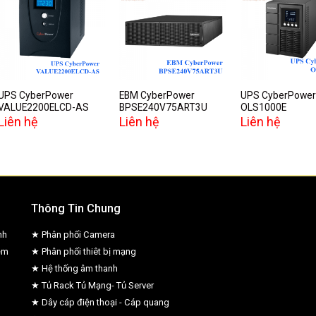
Add to
Add to
A
wishlist
wishlist
w
UPS CyberPower
EBM CyberPower
UPS CyberPower
VALUE2200ELCD-AS
BPSE240V75ART3U
OLS1000E
Liên hệ
Liên hệ
Liên hệ
Thông Tin Chung
nh
★ Phân phối Camera
ệm
★ Phân phối thiêt bị mạng
★ Hệ thống âm thanh
★ Tủ Rack Tủ Mạng- Tủ Server
★ Dây cáp điện thoại - Cáp quang