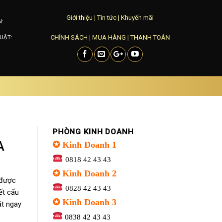
Giới thiệu
|
Tin tức
|
Khuyến mãi
N:
CHÍNH SÁCH
|
MUA HÀNG
|
THANH TOÁN
UẬT:
PHÒNG KINH DOANH
A
✪ Kinh Doanh 1
0818 42 43 43
✪ Kinh Doanh 2
 được
0828 42 43 43
ết cấu
✪ Kinh Doanh 3
ặt ngay
0838 42 43 43