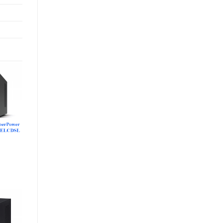
dd to
ishlist