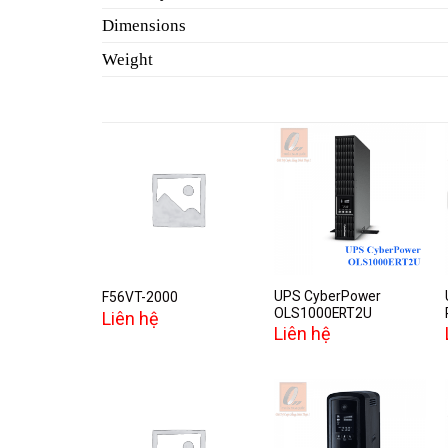
Dimensions
Weight
Add to
Add to
wishlist
wishlist
UPS CyberPower
F56VT-2000
OLS1000ERT2U
Liên hệ
Liên hệ