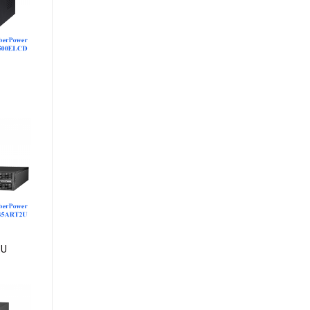
dd to
ishlist
dd to
ishlist
2U