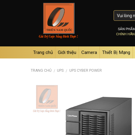
Skip
to
content
SẢN PHẨ
CHÍNH HÃ
Trang chủ
Giới thiệu
Camera
Thiết Bị Mạng
TRANG CHỦ
UPS
UPS CYBER POWER
/
/