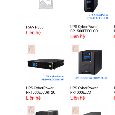
Add to
Add to
wishlist
wishlist
UPS CyberPower
F56VT-800
CP1500EPFCLCD
Liên hệ
Liên hệ
Add to
Add to
wishlist
wishlist
UPS CyberPower
UPS CyberPower
PR1000ELCDRT2U
PR1000ELCD
Liên hệ
Liên hệ