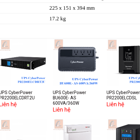
225 x 151 x 394 mm
17.2 kg
Add to
Add to
A
wishlist
wishlist
w
UPS CyberPower
UPS CyberPower
UPS CyberPower
PR2200ELCDRT2U
BU600E- AS
PR2200ELCDSL
600VA/360W
Liên hệ
Liên hệ
Liên hệ