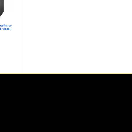
dd to
ishlist