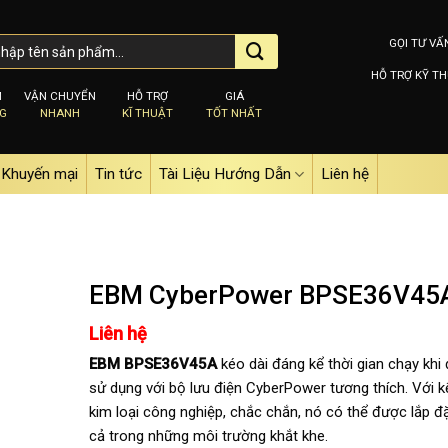
GỌI TƯ VẤ
HỖ TRỢ KỸ TH
M
VẬN CHUYỂN
HỖ TRỢ
GIÁ
NG
NHANH
KĨ THUẬT
TỐT NHẤT
Khuyến mại
Tin tức
Tài Liệu Hướng Dẫn
Liên hệ
EBM CyberPower BPSE36V45
Liên hệ
Add to
EBM BPSE36V45A
kéo dài đáng kể thời gian chạy khi
wishlist
sử dụng với bộ lưu điện CyberPower tương thích. Với k
kim loại công nghiệp, chắc chắn, nó có thể được lắp đ
cả trong những môi trường khắt khe.