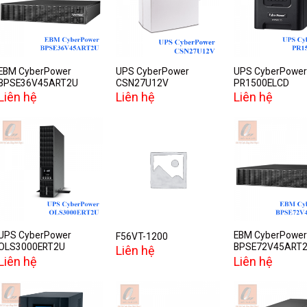
Add to
Add to
A
wishlist
wishlist
w
EBM CyberPower
UPS CyberPower
UPS CyberPower
BPSE36V45ART2U
CSN27U12V
PR1500ELCD
Liên hệ
Liên hệ
Liên hệ
Add to
Add to
A
wishlist
wishlist
w
UPS CyberPower
EBM CyberPower
F56VT-1200
OLS3000ERT2U
BPSE72V45ART
Liên hệ
Liên hệ
Liên hệ