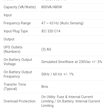
Capacity (VA/Watts)
800VA/480W
Input
Frequency Range
47 ~ 63 Hz (Auto Sensing)
Input Plug Type
IEC 320 C14
Output
UPS Outlets
(3) AS
(Numbers)
On Battery Output
Simulated SineWave at 230Vac +/- 5%
Voltage
On Battery Output
50Hz / 60 Hz +/- 1%
Frequency
Transfer Time
8ms
(Typical)
On Utility: Fuse & Internal Current
Overload Protection
Limiting / On Battery: Internal Current
Limiting