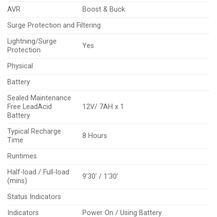
AVR
Boost & Buck
Surge Protection and Filtering
Lightning/Surge
Yes
Protection
Physical
Battery
Sealed Maintenance
Free LeadAcid
12V/ 7AH x 1
Battery
Typical Recharge
8 Hours
Time
Runtimes
Half-load / Full-load
9’30’ / 1’30’
(mins)
Status Indicators
Indicators
Power On / Using Battery