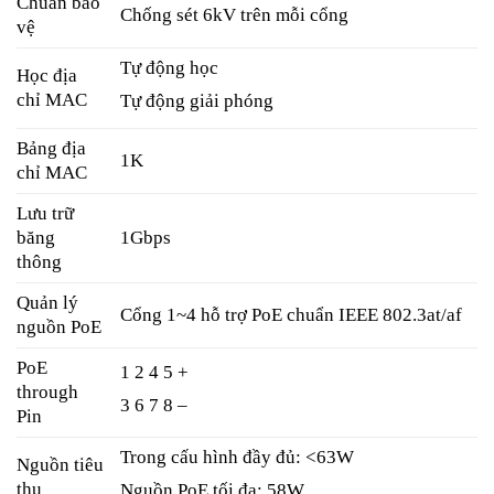
Chuẩn bảo
Chống sét 6kV trên mỗi cổng
vệ
Tự động học
Học địa
chỉ MAC
Tự động giải phóng
Bảng địa
1K
chỉ MAC
Lưu trữ
băng
1Gbps
thông
Quản lý
Cổng 1~4 hỗ trợ PoE chuẩn IEEE 802.3at/af
nguồn PoE
PoE
1 2 4 5 +
through
3 6 7 8 –
Pin
Trong cấu hình đầy đủ: <63W
Nguồn tiêu
thụ
Nguồn PoE tối đa: 58W