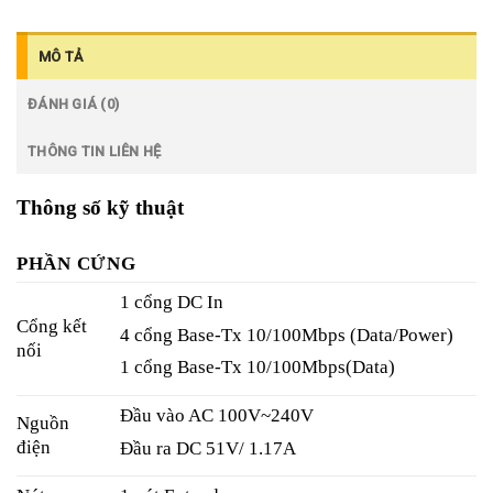
MÔ TẢ
ĐÁNH GIÁ (0)
THÔNG TIN LIÊN HỆ
Thông số kỹ thuật
PHẦN CỨNG
1 cổng DC In
Cổng kết
4 cổng Base-Tx 10/100Mbps (Data/Power)
nối
1 cổng Base-Tx 10/100Mbps(Data)
Đầu vào AC 100V~240V
Nguồn
điện
Đầu ra DC 51V/ 1.17A