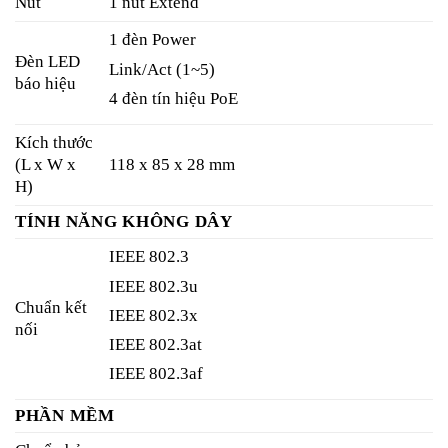
Nút
1 nút Extend
1 đèn Power
Đèn LED
Link/Act (1~5)
báo hiệu
4 đèn tín hiệu PoE
Kích thước
(L x W x
118 x 85 x 28 mm
H)
TÍNH NĂNG KHÔNG DÂY
IEEE 802.3
IEEE 802.3u
Chuẩn kết
IEEE 802.3x
nối
IEEE 802.3at
IEEE 802.3af
PHẦN MỀM