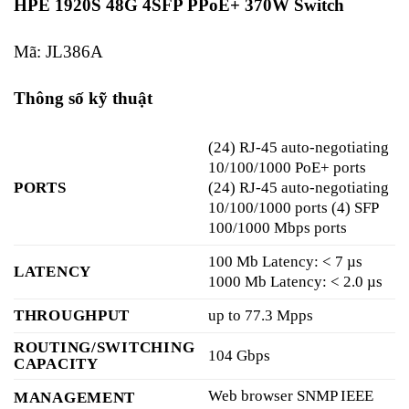
HPE 1920S 48G 4SFP PPoE+ 370W Switch
Mã: JL386A
Thông số kỹ thuật
(24) RJ-45 auto-negotiating
10/100/1000 PoE+ ports
PORTS
(24) RJ-45 auto-negotiating
10/100/1000 ports (4) SFP
100/1000 Mbps ports
100 Mb Latency: < 7 µs
LATENCY
1000 Mb Latency: < 2.0 µs
THROUGHPUT
up to 77.3 Mpps
ROUTING/SWITCHING
104 Gbps
CAPACITY
Web browser SNMP IEEE
MANAGEMENT