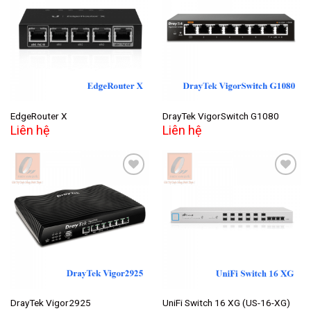
Add to
Add to
wishlist
wishlist
EdgeRouter X
DrayTek VigorSwitch G1080
Liên hệ
Liên hệ
Add to
Add to
wishlist
wishlist
DrayTek Vigor2925
UniFi Switch 16 XG (US-16-XG)